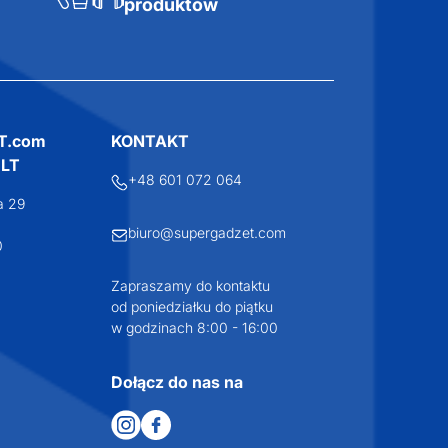
produktów
T.com
KONTAKT
LT
+48 601 072 064
a 29
biuro@supergadzet.com
0
Zapraszamy do kontaktu
od poniedziałku do piątku
w godzinach 8:00 - 16:00
Dołącz do nas na