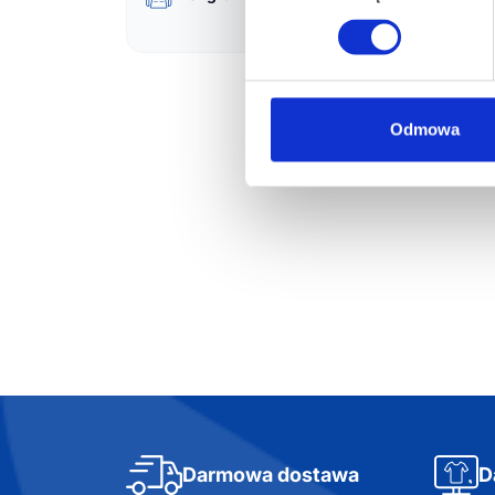
Zest
pako
"L"
21,
Odmowa
Darmowa dostawa
D