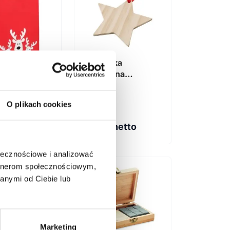
Zawieszka
świąteczna
"gwiazda"
a prezentowa
AO SMALL
O plikach cookies
 netto
3,56
zł netto
ołecznościowe i analizować
artnerom społecznościowym,
anymi od Ciebie lub
Marketing