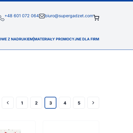
+48 601 072 064
biuro@supergadzet.com
OWE Z NADRUKIEM
|
MATERIAŁY PROMOCYJNE DLA FIRM
1
2
3
4
5