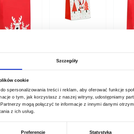
Torba prezentowa
średnia BOSSA
MEDIUM
a prezentowa
Torebk
nia BAO MEDIUM
mała B
Szczegóły
0
zł netto
4,30
zł netto
1,42
zł
 plików cookie
do spersonalizowania treści i reklam, aby oferować funkcje sp
ormacje o tym, jak korzystasz z naszej witryny, udostępniamy p
Partnerzy mogą połączyć te informacje z innymi danymi otrzym
nia z ich usług.
Preferencje
Statystyka