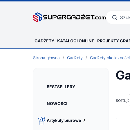
Wyszukiwar
produktów
GADŻETY
KATALOGI ONLINE
PROJEKTY GRA
Strona główna
/
Gadżety
/
Gadżety okolicznośc
Ga
BESTSELLERY
sortuj:
NOWOŚCI
Artykuły biurowe