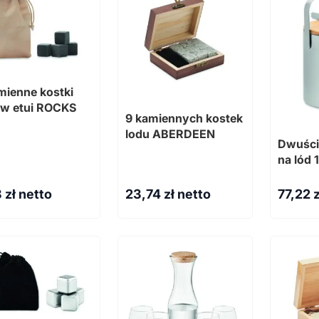
mienne kostki
 w etui ROCKS
9 kamiennych kostek
lodu ABERDEEN
Dwuści
na lód
8
zł netto
23,74
zł netto
77,22
z