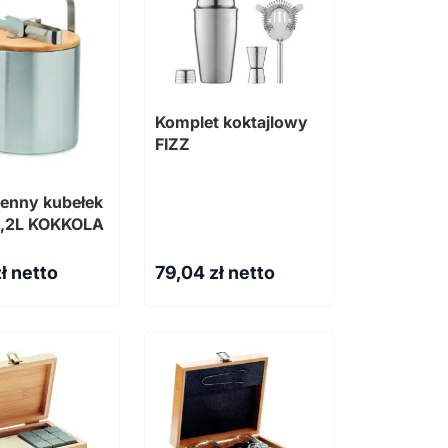
Komplet koktajlowy
FIZZ
enny kubełek
 1,2L KOKKOLA
ł netto
79,04
zł netto