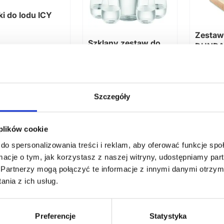
ki do lodu ICY
Zestaw
Szklany zestaw do
DUNDA
napojów PICCADILLY
62
zł netto
99,94
zł netto
40,34
Szczegóły
 plików cookie
do spersonalizowania treści i reklam, aby oferować funkcje sp
ormacje o tym, jak korzystasz z naszej witryny, udostępniamy p
Partnerzy mogą połączyć te informacje z innymi danymi otrzym
nia z ich usług.
Preferencje
Statystyka