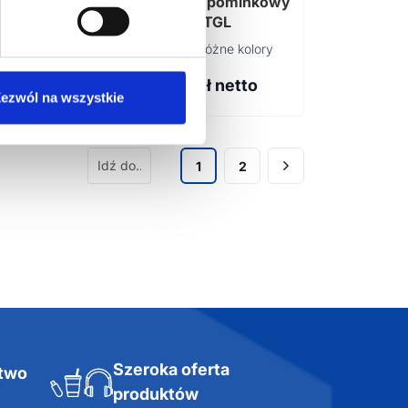
 upominkowy
Zestaw upominkowy
x TGL
VINGA x TGL
 różne kolory
Dostępne różne kolory
0
zł netto
159,76
zł netto
ezwól na wszystkie
1
2
Szeroka oferta
ztwo
produktów