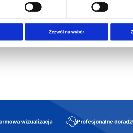
aw koktajlowy
Zestaw upominkowy
Zestaw
 ml BOSTON
VINGA 
Dostępne
64
zł netto
159,12
zł netto
157,3
Zezwól na wybór
Z
armowa wizualizacja
Profesjonalne dorad