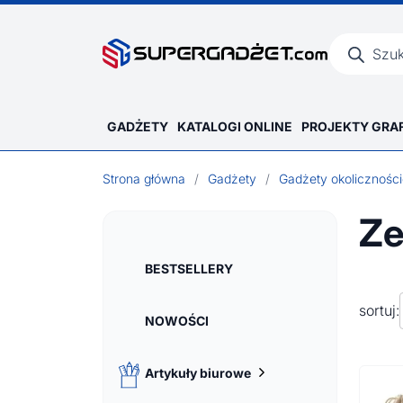
Wyszukiwar
produktów
GADŻETY
KATALOGI ONLINE
PROJEKTY GRA
Strona główna
/
Gadżety
/
Gadżety okolicznośc
Ze
BESTSELLERY
sortuj:
NOWOŚCI
Artykuły biurowe