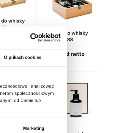
 do whisky
LK
Zestaw do whisky
INVERNESS
zł netto
153,60
zł netto
O plikach cookies
ołecznościowe i analizować
artnerom społecznościowym,
anymi od Ciebie lub
Marketing