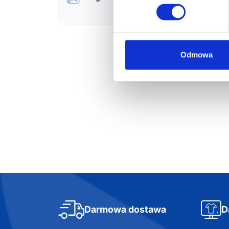
Zest
750
117,
Odmowa
Darmowa dostawa
D