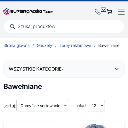
Wyszukiwarka
produktów
Strona główna
/
Gadżety
/
Torby reklamowe
/
Bawełniane
WSZYSTKIE KATEGORIE:
Bawełniane
BESTSELLERY
NOWOŚCI
sortuj:
pokaż:
Artykuły biurowe