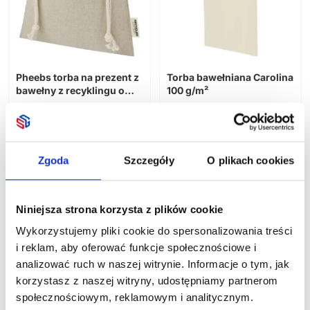
Koszule
Gadżety elektroniczne
Bluzy i polary
Kurtki
Narzędzia
Bezrękawniki
Pendrive
Pheebs torba na prezent z
Torba bawełniana Carolina
Czapki i kapelusze
bawełny z recyklingu o
100 g/m²
Powerbanki
Gadżety ekologiczne
gramaturze 150 g/m² i z
Odzież sportowa
Dostępne różne kolory
Dostępne różne kolory
Głośniki
Miarki reklamowe
certyfikatem GRS, średnia
Odzież robocza
o pojemności 1,5 l
Ładowarki
Narzędzia wielofunkcyjne
5,29
zł netto
3,83
zł netto
Gadżety osobiste
Kamizelki
Uchwyty na telefon
Zestawy narzędzi
Długopisy Eco
Zgoda
Szczegóły
O plikach cookies
Pozostałe
Kable i przejściówki
Artykuły motoryzacyjne
Dom i ogród
Smartwatche
Latarki i lampy
Breloki i smycze
Słuchawki
Scyzoryki i noże
Niniejsza strona korzysta z plików cookie
Antystresy
Czas wolny
Lampki
Pozostałe
Wykorzystujemy pliki cookie do spersonalizowania treści
Portfele i wizytowniki
Akcesoria kuchenne
Stacje pogodowe i zegary
i reklam, aby oferować funkcje społecznościowe i
Okulary
Akcesoria do wina
Pozostałe
Dla dzieci
analizować ruch w naszej witrynie. Informacje o tym, jak
Pozostałe
Lunchbox
Gry i zabawy
korzystasz z naszej witryny, udostępniamy partnerom
Akcesoria łazienkowe I kosmetyki
Do grillowania
społecznościowym, reklamowym i analitycznym.
Słodycze reklamowe i spożywcze
Ręczniki i koce