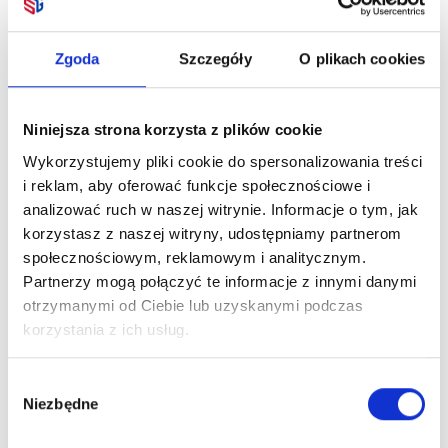
Dostępne różne kolory
52,98
zł netto
9,72
zł netto
Zgoda
Szczegóły
O plikach cookies
Niniejsza strona korzysta z plików cookie
Wykorzystujemy pliki cookie do spersonalizowania treści
i reklam, aby oferować funkcje społecznościowe i
analizować ruch w naszej witrynie. Informacje o tym, jak
korzystasz z naszej witryny, udostępniamy partnerom
społecznościowym, reklamowym i analitycznym.
Partnerzy mogą połączyć te informacje z innymi danymi
otrzymanymi od Ciebie lub uzyskanymi podczas
korzystania z ich usług.
Kubek 300ml CHIN CHIN
Dostępne różne kolory
Wybór
Niezbędne
zgody
Kubek 250ml FALUN