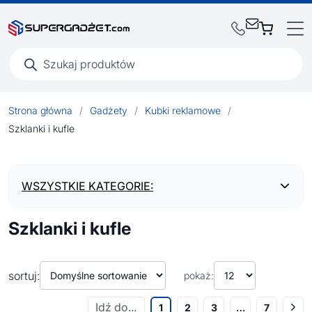
Wyszukiwarka
produktów
Strona główna
/
Gadżety
/
Kubki reklamowe
/
Szklanki i kufle
WSZYSTKIE KATEGORIE:
Szklanki i kufle
BESTSELLERY
NOWOŚCI
sortuj:
pokaż:
1
2
3
…
7