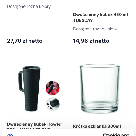
Piknik
Przybory do rysowania
Dostępne różne kolory
Wyposażenie wnętrz
Plażowe
Pozostałe
Dwuścienny kubek 450 ml
Kalendarze
Do ogrodu
Rowerowe
TUESDAY
Sportowe
Dostępne różne kolory
Gadżety okolicznościowe
Podróżne
Książkowe
27,70
zł netto
14,96
zł netto
Pozostałe
Ścienne
Poligrafia
Boże Narodzenie
Zestawy upominkowe
Dwuścienny kubek Howler
Krótka szklanka 300ml
700 ml HOWLER CUP
PONGO