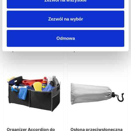
Odświeżacz do
samochodu FRESH AIR
Zezwól na wybór
Ono odświeżacz
powietrza do samochodu
Dostępne różne kolory
Odmowa
10,14
zł netto
6,05
zł netto
Organizer Accordion do
Osłona przeciwsłoneczna