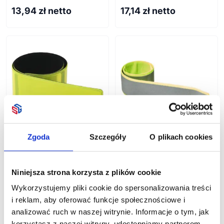
Piknik
Przybory do rysowania
13,94
zł netto
17,14
zł netto
Wyposażenie wnętrz
Plażowe
Pozostałe
Kalendarze
Do ogrodu
Rowerowe
Sportowe
Gadżety okolicznościowe
Podróżne
Książkowe
Pozostałe
Ścienne
Poligrafia
Boże Narodzenie
Zestawy upominkowe
Zgoda
Szczegóły
O plikach cookies
Odblaskowa opaska
Odblaskowa opaska Felix
elastyczna Hitz
Dostępne różne kolory
Niniejsza strona korzysta z plików cookie
7,43
zł netto
8,81
zł netto
Wykorzystujemy pliki cookie do spersonalizowania treści
i reklam, aby oferować funkcje społecznościowe i
analizować ruch w naszej witrynie. Informacje o tym, jak
korzystasz z naszej witryny, udostępniamy partnerom