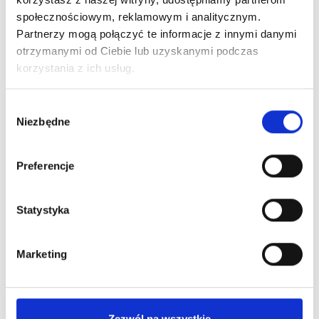
społecznościowym, reklamowym i analitycznym.
Partnerzy mogą połączyć te informacje z innymi danymi
otrzymanymi od Ciebie lub uzyskanymi podczas
korzystania z ich usług.
Wybór
Niezbędne
zgody
Odblaskowy i
Odświeżacz do
wodoodporny pokrowiec
samochodu
na torbę William
Preferencje
10,64
zł netto
29,00
zł netto
Statystyka
Marketing
Zezwól na wszystkie