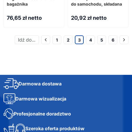
bagażnika
do samochodu, składana
76,65
zł netto
20,92
zł netto
1
2
3
4
5
6
Darmowa dostawa
Darmowa wizualizacja
Profesjonalne doradztwo
Szeroka oferta produktów