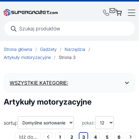
Wyszukiwarka
produktów
Strona główna
/
Gadżety
/
Narzędzia
/
Artykuły motoryzacyjne
/
Strona 3
WSZYSTKIE KATEGORIE:
Artykuły motoryzacyjne
BESTSELLERY
NOWOŚCI
sortuj:
pokaż:
1
2
3
4
5
6