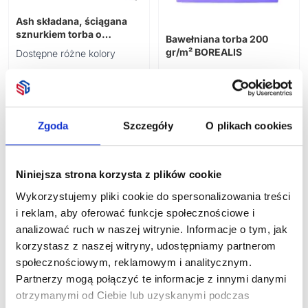
Piknik
Przybory do rysowania
Wyposażenie wnętrz
Plażowe
Ash składana, ściągana
Pozostałe
Kalendarze
sznurkiem torba o
Do ogrodu
Bawełniana torba 200
Rowerowe
pojemności 7 l wykonana z
gr/m² BOREALIS
Dostępne różne kolory
Sportowe
materiału z recyklingu z
certyfikatem GRS
Gadżety okolicznościowe
Podróżne
9,88
zł netto
18,92
zł netto
Książkowe
Pozostałe
Ścienne
Poligrafia
Boże Narodzenie
Zgoda
Szczegóły
O plikach cookies
Zestawy upominkowe
Niniejsza strona korzysta z plików cookie
Wykorzystujemy pliki cookie do spersonalizowania treści
i reklam, aby oferować funkcje społecznościowe i
analizować ruch w naszej witrynie. Informacje o tym, jak
korzystasz z naszej witryny, udostępniamy partnerom
społecznościowym, reklamowym i analitycznym.
Bawełniana torba
Bawełniana torba
chłodząca RECOBA
Partnerzy mogą połączyć te informacje z innymi danymi
chłodząca RECOBA
COLOUR
otrzymanymi od Ciebie lub uzyskanymi podczas
Dostępne różne kolory