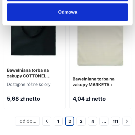
bestseller
Odmowa
Bawełniana torba na
zakupy COTTONEL
Bawełniana torba na
COLOUR++
Dostępne różne kolory
zakupy MARKETA +
5,68
zł netto
4,04
zł netto
1
2
3
4
…
111