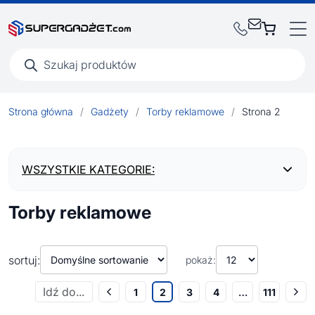
Wyszukiwarka
produktów
Strona główna
/
Gadżety
/
Torby reklamowe
/
Strona 2
WSZYSTKIE KATEGORIE:
Torby reklamowe
BESTSELLERY
NOWOŚCI
sortuj:
pokaż:
1
2
3
4
…
111
Artykuły biurowe