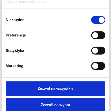
korzystania z ich usług.
24,26
zł netto
30,54
zł netto
Wybór
Niezbędne
zgody
Preferencje
Statystyka
Marketing
Bawełniana torba na ramię
Bawełniana torba na
Odessa 220 g/m²
zakupy COTTONEL ++
Dostępne różne kolory
Zezwól na wszystkie
16,76
zł netto
4,90
zł netto
Zezwól na wybór