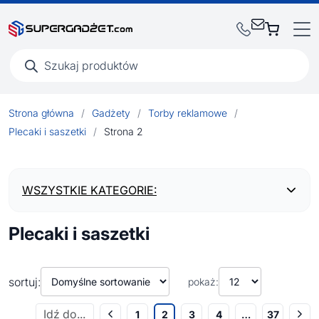
Wyszukiwarka
produktów
Strona główna
/
Gadżety
/
Torby reklamowe
/
Plecaki i saszetki
/
Strona 2
WSZYSTKIE KATEGORIE:
Plecaki i saszetki
BESTSELLERY
NOWOŚCI
sortuj:
pokaż:
1
2
3
4
…
37