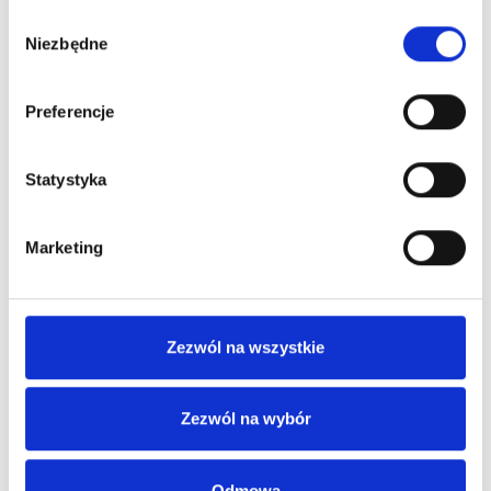
454,08
zł netto
454,08
zł netto
Wybór
Niezbędne
zgody
Preferencje
Statystyka
Marketing
Bobby Hero Small plecak
Bobby Hero Small plecak
chroniący przed
chroniący przed
Zezwól na wszystkie
kieszonkowcami
kieszonkowcami
390,79
zł netto
390,79
zł netto
Zezwól na wybór
Odmowa