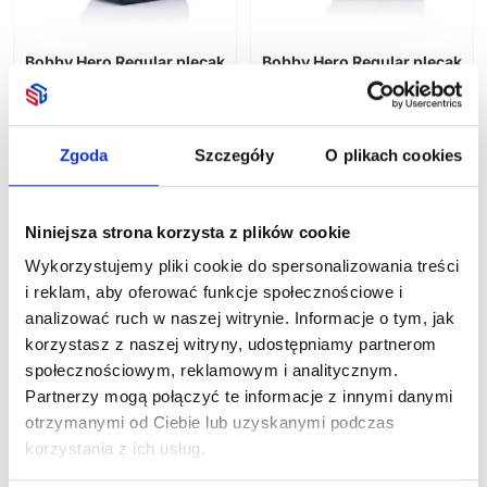
Do grillowania
Słodycze reklamowe i spożywcze
Ręczniki i koce
Piknik
Przybory do rysowania
Wyposażenie wnętrz
Plażowe
Bobby Hero Regular plecak
Bobby Hero Regular plecak
Pozostałe
Kalendarze
chroniący przed
chroniący przed
Do ogrodu
Rowerowe
kieszonkowcami
kieszonkowcami
Sportowe
454,08
zł netto
454,08
zł netto
Gadżety okolicznościowe
Podróżne
Zgoda
Szczegóły
O plikach cookies
Książkowe
Pozostałe
Ścienne
Poligrafia
Boże Narodzenie
Niniejsza strona korzysta z plików cookie
Zestawy upominkowe
Wykorzystujemy pliki cookie do spersonalizowania treści
i reklam, aby oferować funkcje społecznościowe i
analizować ruch w naszej witrynie. Informacje o tym, jak
korzystasz z naszej witryny, udostępniamy partnerom
społecznościowym, reklamowym i analitycznym.
Partnerzy mogą połączyć te informacje z innymi danymi
otrzymanymi od Ciebie lub uzyskanymi podczas
Bobby Hero Regular plecak
Bobby Hero Regular plecak
korzystania z ich usług.
chroniący przed
chroniący przed
kieszonkowcami
kieszonkowcami