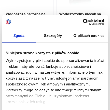
Do grillowania
Słodycze reklamowe i spożywcze
Ręczniki i koce
Piknik
Przybory do rysowania
Wyposażenie wnętrz
Plażowe
Wodoszczelna torba na
Wodoszczelny plecak na
Pozostałe
Kalendarze
ramię, saszetka Urban
laptopa 15,6" Lima
Do ogrodu
Rowerowe
Sling
AWARE™ RPET
Sportowe
156,07
zł netto
308,45
zł netto
Gadżety okolicznościowe
Podróżne
Zgoda
Szczegóły
O plikach cookies
Książkowe
Pozostałe
Ścienne
Poligrafia
Boże Narodzenie
Niniejsza strona korzysta z plików cookie
Zestawy upominkowe
Wykorzystujemy pliki cookie do spersonalizowania treści
i reklam, aby oferować funkcje społecznościowe i
analizować ruch w naszej witrynie. Informacje o tym, jak
korzystasz z naszej witryny, udostępniamy partnerom
społecznościowym, reklamowym i analitycznym.
Partnerzy mogą połączyć te informacje z innymi danymi
otrzymanymi od Ciebie lub uzyskanymi podczas
Zwijana torba
Zwijana torba
korzystania z ich usług.
termoizolacyjna
termoizolacyjna
Snackstrap
Snackstrap