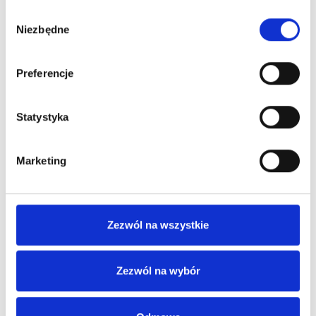
28,64
zł netto
28,64
zł netto
Wybór
Niezbędne
zgody
Preferencje
Statystyka
Marketing
Zwijany plecak
Zwijany plecak
Dostępne różne kolory
Dostępne różne kolory
Zezwól na wszystkie
161,63
zł netto
61,00
zł netto
Zezwól na wybór