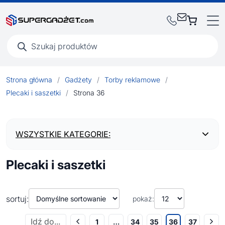
Wyszukiwarka
produktów
Strona główna
/
Gadżety
/
Torby reklamowe
/
Plecaki i saszetki
/
Strona 36
WSZYSTKIE KATEGORIE:
Plecaki i saszetki
BESTSELLERY
NOWOŚCI
sortuj:
pokaż:
1
…
34
35
36
37