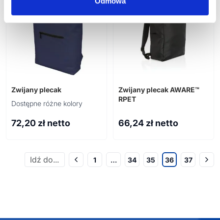
Odmowa
Zwijany plecak
Zwijany plecak AWARE™
RPET
Dostępne różne kolory
72,20
zł netto
66,24
zł netto
1
…
34
35
36
37