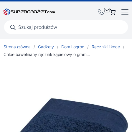
Wyszukiwarka
produktów
Strona główna
/
Gadżety
/
Dom i ogród
/
Ręczniki i koce
/
Chloe bawełniany ręcznik kąpielowy o gramaturze 550 g/m² i wymiarach 30 x 50 cm