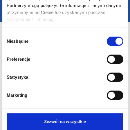
design by
VENTI
Partnerzy mogą połączyć te informacje z innymi danymi
otrzymanymi od Ciebie lub uzyskanymi podczas
korzystania z ich usług.
Wybór
Niezbędne
zgody
Preferencje
Statystyka
Marketing
Zezwól na wszystkie