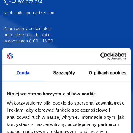
NIP: 6652893990
KONTAKT
+48 601 072 064
biuro@supergadzet.com
Zapraszamy do kontaktu
od poniedziałku do piątku
w godzinach 8:00 - 16:00
Zgoda
Szczegóły
O plikach cookies
Dołącz do nas na
Niniejsza strona korzysta z plików cookie
Wykorzystujemy pliki cookie do spersonalizowania treści
i reklam, aby oferować funkcje społecznościowe i
analizować ruch w naszej witrynie. Informacje o tym, jak
korzystasz z naszej witryny, udostępniamy partnerom
społecznościowym, reklamowym i analitycznym.
2025 SUPERGADŻET.com © Wszelkie prawa zastrzeżone /