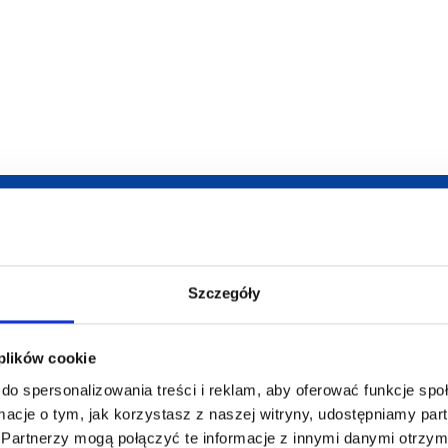
armowa wizualizacja
Profesjonalne dorad
Szczegóły
 plików cookie
do spersonalizowania treści i reklam, aby oferować funkcje sp
ZAMÓWIENIA
SUPERGADŻE
ormacje o tym, jak korzystasz z naszej witryny, udostępniamy p
JAKUB LIEBE
Partnerzy mogą połączyć te informacje z innymi danymi otrzym
Jak zamawiać?