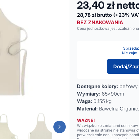
23,40
zł nett
28,78
zł brutto
(+23% VA
BEZ ZNAKOWANIA
Cena jednostkowa jest uzależniona
Sprzedaż 
Nie zajmu
Dodaj/Zap
Dostępne kolory:
beżowy
Wymiary:
65x90cm
Waga:
0.155 kg
Materiał:
Bawełna Organic
WAŻNE!
W związku ze zmianami cenników n
widoczne na stronie nie stanowią 
potwierdzenie cen u naszych hand