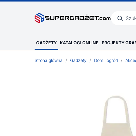
Wyszukiwar
produktów
GADŻETY
KATALOGI ONLINE
PROJEKTY GRA
Strona główna
/
Gadżety
/
Dom i ogród
/
Akce