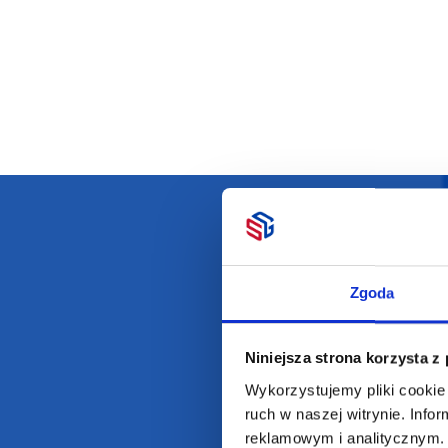
Darmowa dostawa
D
Zgoda
Niniejsza strona korzysta z
Wykorzystujemy pliki cookie 
POLECAMY
INFORMACJE
ruch w naszej witrynie. Inf
reklamowym i analitycznym. 
BESTSELLERY
O Nas