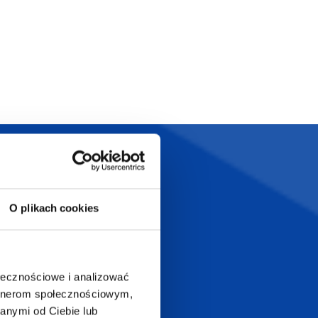
Szeroka oferta
ztwo
produktów
O plikach cookies
ołecznościowe i analizować
T.com
KONTAKT
artnerom społecznościowym,
LT
anymi od Ciebie lub
+48 601 072 064