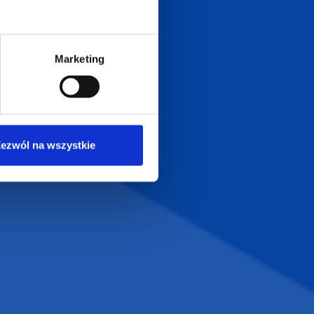
a 29
biuro@supergadzet.com
0
Marketing
Zapraszamy do kontaktu
od poniedziałku do piątku
w godzinach 8:00 - 16:00
Dołącz do nas na
ezwól na wszystkie