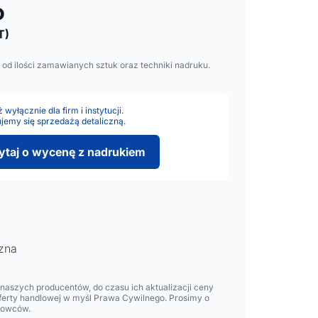
o
T)
 od ilości zamawianych sztuk oraz techniki nadruku.
wyłącznie dla firm i instytucji.
jemy się sprzedażą detaliczną.
ytaj o wycenę z nadrukiem
zna
aszych producentów, do czasu ich aktualizacji ceny
oferty handlowej w myśl Prawa Cywilnego. Prosimy o
lowców.