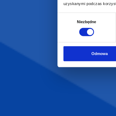
uzyskanymi podczas korzysta
Artykuły biurowe
Katalogi online
Gadżety ekologiczne
Projekty graficzn
Wybór
Torby reklamowe
Blog
Niezbędne
zgody
Odzież reklamowa
Kubki reklamowe
Odmowa