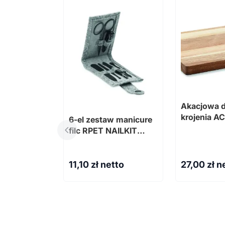
Akacjowa 
krojenia A
6-el zestaw manicure
filc RPET NAILKIT
FELT
11,10
zł netto
27,00
zł n