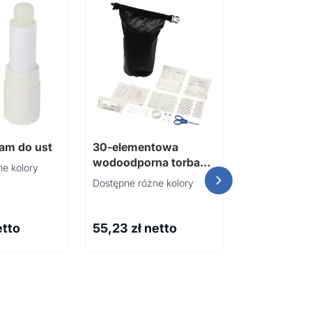
6 zawiesze
choinkę, fi
am do ust
30-elementowa
wodoodporna torba
e kolory
pierwszej pomocy
Dostępne różne kolory
Alexander
etto
55,23
zł netto
3,52
zł ne