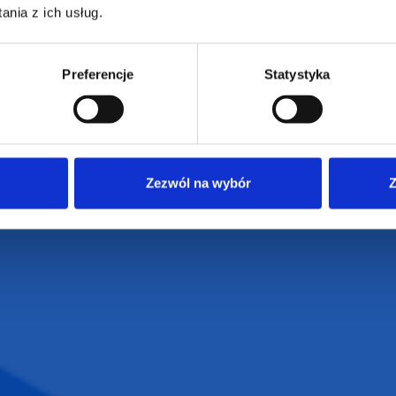
nia z ich usług.
Osiecza Pierwsz
Czas realizacji
62-586 Rzgów
e
Dostawa i płatności
NIP: 665289399
Reklamacje
Preferencje
Statystyka
Regulamin strony
Polityka prywatności
Zezwól na wybór
Z
VENTI