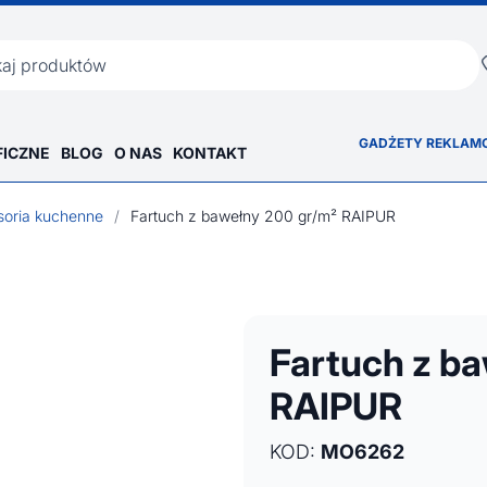
ka
GADŻETY REKLAM
FICZNE
BLOG
O NAS
KONTAKT
soria kuchenne
/
Fartuch z bawełny 200 gr/m² RAIPUR
Fartuch z b
RAIPUR
KOD:
MO6262