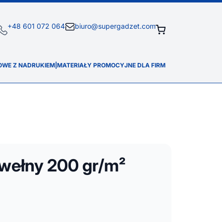
+48 601 072 064
biuro@supergadzet.com
OWE Z NADRUKIEM
|
MATERIAŁY PROMOCYJNE DLA FIRM
awełny 200 gr/m²