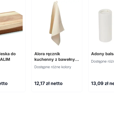
deska do
Alora ręcznik
Adony bals
CALIM
kuchenny z bawełny z
Dostępne różn
recyklingu 200 g/m²
Dostępne różne kolory
etto
12,17
zł netto
13,09
zł n