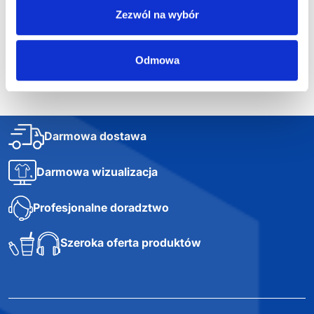
Zezwól na wybór
1
…
5
6
7
Odmowa
Darmowa dostawa
Darmowa wizualizacja
Profesjonalne doradztwo
Szeroka oferta produktów