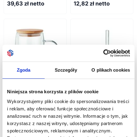
39,63
zł netto
12,82
zł netto
Plecaki i saszetki
Koszule
Gadżety elektroniczne
Torby do laptopa
Bluzy i polary
Worki
Kurtki
Narzędzia
Torby podróżne i sportowe
Bezrękawniki
Pendrive
Pozostałe
Czapki i kapelusze
Powerbanki
Gadżety ekologiczne
Odzież sportowa
Głośniki
Miarki reklamowe
Odzież robocza
Ładowarki
Narzędzia wielofunkcyjne
Gadżety osobiste
Kamizelki
Uchwyty na telefon
Zestawy narzędzi
Długopisy Eco
Zgoda
Szczegóły
O plikach cookies
Pozostałe
Kable i przejściówki
Artykuły motoryzacyjne
Dom i ogród
Smartwatche
Latarki i lampy
Breloki i smycze
Słuchawki
Scyzoryki i noże
Niniejsza strona korzysta z plików cookie
Antystresy
Szklany podwójnych 450
Czas wolny
Lampki
Pozostałe
Wykorzystujemy pliki cookie do spersonalizowania treści
Portfele i wizytowniki
Akcesoria kuchenne
ml TEROL
Stacje pogodowe i zegary
i reklam, aby oferować funkcje społecznościowe i
Okulary
Akcesoria do wina
Pozostałe
analizować ruch w naszej witrynie. Informacje o tym, jak
Dla dzieci
Pozostałe
Lunchbox
Gry i zabawy
korzystasz z naszej witryny, udostępniamy partnerom
Akcesoria łazienkowe I kosmetyki
Do grillowania
społecznościowym, reklamowym i analitycznym.
Słodycze reklamowe i spożywcze
Wysoki kubek borokrzem.
Ręczniki i koce