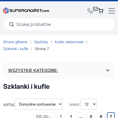
Wyszukiwarka
produktów
Strona główna
/
Gadżety
/
Kubki reklamowe
/
Szklanki i kufle
/
Strona 7
WSZYSTKIE KATEGORIE:
Szklanki i kufle
BESTSELLERY
NOWOŚCI
sortuj:
pokaż:
1
…
5
6
7