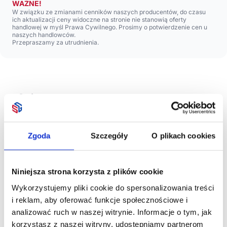
WAŻNE!
W związku ze zmianami cenników naszych producentów, do czasu
ich aktualizacji ceny widoczne na stronie nie stanowią oferty
handlowej w myśl Prawa Cywilnego. Prosimy o potwierdzenie cen u
naszych handlowców.
Przepraszamy za utrudnienia.
Opis
Zgoda
Szczegóły
O plikach cookies
Błyszczący szklany kubek o pojemności 300 ml ze
specjalną powłoką do sublimacji.
Niniejsza strona korzysta z plików cookie
Wykorzystujemy pliki cookie do spersonalizowania treści
i reklam, aby oferować funkcje społecznościowe i
Zobacz również
analizować ruch w naszej witrynie. Informacje o tym, jak
korzystasz z naszej witryny, udostępniamy partnerom