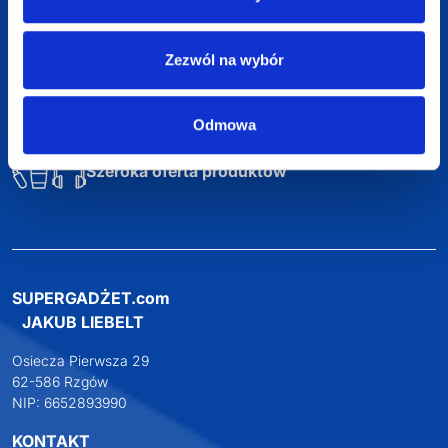
Darmowa dostawa
Zezwól na wybór
Darmowa wizualizacja
Profesjonalne doradztwo
Odmowa
Szeroka oferta produktów
SUPERGADŻET.com
JAKUB LIEBELT
Osiecza Pierwsza 29
62-586 Rzgów
NIP: 6652893990
KONTAKT