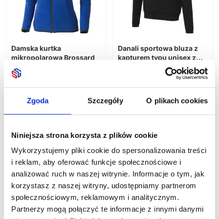
Pozostałe
Dla dzieci
Pozostałe
Lunchbox
Gry i zabawy
Akcesoria łazienkowe I kosmetyki
Do grillowania
Słodycze reklamowe i spożywcze
Ręczniki i koce
Piknik
Przybory do rysowania
Damska kurtka
Danali sportowa bluza z
Wyposażenie wnętrz
Plażowe
Pozostałe
mikropolarowa Brossard
kapturem typu unisex z
Kalendarze
Do ogrodu
Rowerowe
dzianiny interlock 350
Dostępne różne kolory
g/m²
Sportowe
141,46
zł netto
175,64
zł netto
Gadżety okolicznościowe
Podróżne
Książkowe
Zgoda
Szczegóły
O plikach cookies
Pozostałe
Ścienne
Poligrafia
Boże Narodzenie
Niniejsza strona korzysta z plików cookie
Zestawy upominkowe
Wykorzystujemy pliki cookie do spersonalizowania treści
i reklam, aby oferować funkcje społecznościowe i
analizować ruch w naszej witrynie. Informacje o tym, jak
korzystasz z naszej witryny, udostępniamy partnerom
społecznościowym, reklamowym i analitycznym.
Partnerzy mogą połączyć te informacje z innymi danymi