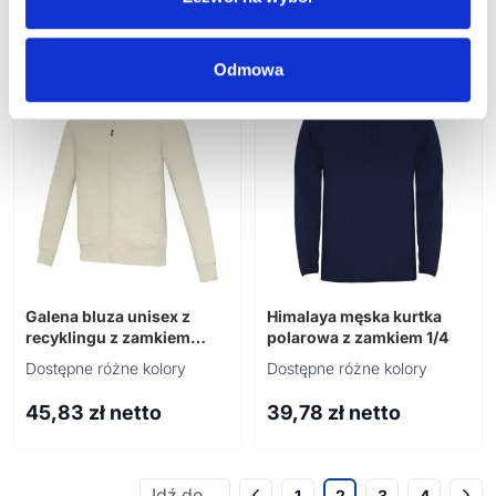
g/m²
g/m²
65,79
zł netto
65,79
zł netto
Odmowa
Galena bluza unisex z
Himalaya męska kurtka
recyklingu z zamkiem
polarowa z zamkiem 1/4
błyskawicznym na całej
Dostępne różne kolory
Dostępne różne kolory
długości 320 g/m²
45,83
zł netto
39,78
zł netto
1
2
3
4