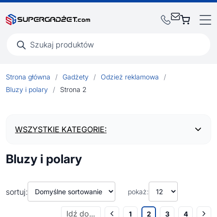
Wyszukiwarka
produktów
Strona główna
/
Gadżety
/
Odzież reklamowa
/
Bluzy i polary
/
Strona 2
WSZYSTKIE KATEGORIE:
Bluzy i polary
BESTSELLERY
NOWOŚCI
sortuj:
pokaż:
1
2
3
4