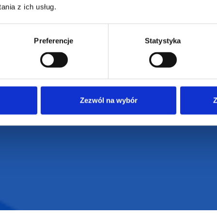
Regulamin strony
nia z ich usług.
Polityka prywatności
Preferencje
Statystyka
Zezwól na wybór
Z
VENTI