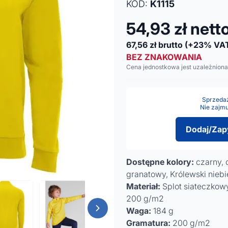
KOD:
K1115
54,93
zł nett
67,56
zł brutto
(+23% VA
BEZ ZNAKOWANIA
Cena jednostkowa jest uzależniona
Sprzedaż 
Nie zajmu
Dodaj/Zap
Dostępne kolory:
czarny, 
granatowy, Królewski niebie
Materiał:
Splot siateczkowy
200 g/m2
Waga:
184 g
Gramatura:
200 g/m2