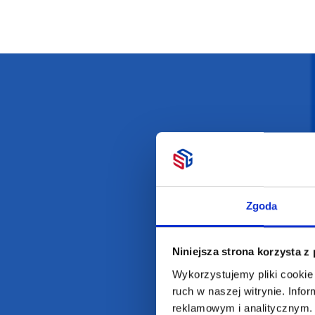
Darmowa dostawa
D
Zgoda
POLECAMY
INFORMACJE
BESTSELLERY
O Nas
Niniejsza strona korzysta z
Artykuły biurowe
Katalogi online
Wykorzystujemy pliki cookie 
Gadżety ekologiczne
Projekty graficzn
ruch w naszej witrynie. Inf
Torby reklamowe
Blog
reklamowym i analitycznym. 