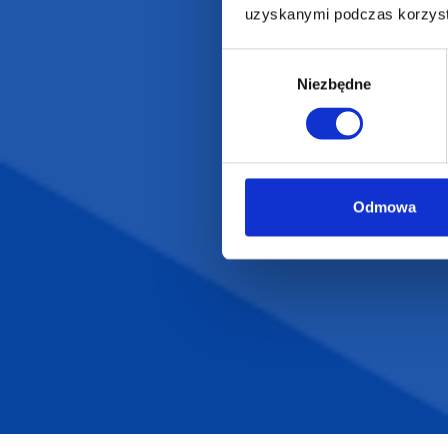
Odzież reklamowa
uzyskanymi podczas korzysta
Kubki reklamowe
Wybór
Niezbędne
zgody
Odmowa