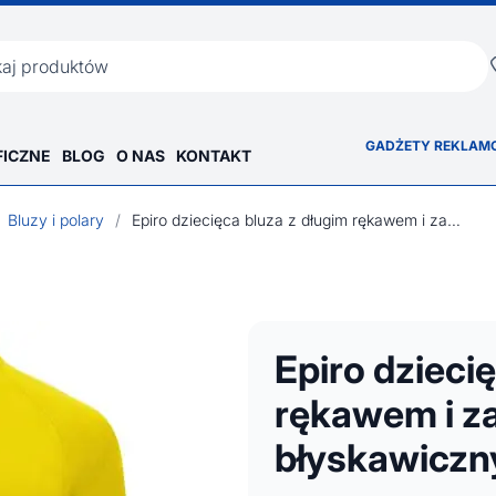
ka
GADŻETY REKLAM
FICZNE
BLOG
O NAS
KONTAKT
Bluzy i polary
/
Epiro dziecięca bluza z długim rękawem i zamkiem błyskawicznym 1/4 200 g/m²
Epiro dzieci
rękawem i 
błyskawiczn