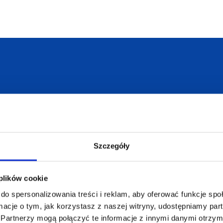
armowa wizualizacja
Profesjonalne dorad
Szczegóły
ZAMÓWIENIA
SUPERGADŻE
JAKUB LIEBE
Jak zamawiać?
 plików cookie
Osiecza Pierwsz
Czas realizacji
do spersonalizowania treści i reklam, aby oferować funkcje sp
62-586 Rzgów
e
Dostawa i płatności
NIP: 665289399
ormacje o tym, jak korzystasz z naszej witryny, udostępniamy p
Reklamacje
Partnerzy mogą połączyć te informacje z innymi danymi otrzym