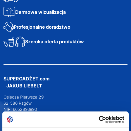
2w1 długopis i
zakreślacz RIO DUO
Dostępne różne
kolory
2,66
zł netto
Darmowa dostawa
Darmowa wizualizacja