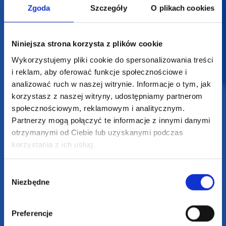
Zgoda
Szczegóły
O plikach cookies
Profesjonalne doradztwo
Niniejsza strona korzysta z plików cookie
Szeroka oferta produktów
Wykorzystujemy pliki cookie do spersonalizowania treści
i reklam, aby oferować funkcje społecznościowe i
analizować ruch w naszej witrynie. Informacje o tym, jak
korzystasz z naszej witryny, udostępniamy partnerom
społecznościowym, reklamowym i analitycznym.
SUPERGADŻET.com
Partnerzy mogą połączyć te informacje z innymi danymi
JAKUB LIEBELT
otrzymanymi od Ciebie lub uzyskanymi podczas
korzystania z ich usług.
Osiecza Pierwsza 29
62-586 Rzgów
NIP: 6652893990
Wybór
Niezbędne
zgody
KONTAKT
+48 601 072 064
Preferencje
biuro@supergadzet.com