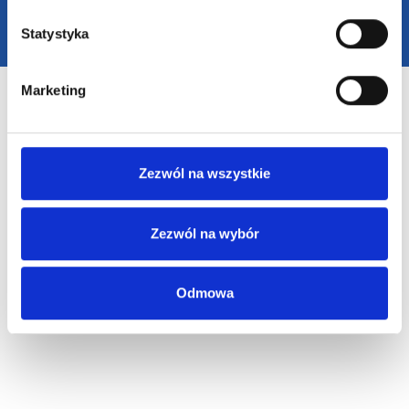
Statystyka
Zapraszamy do kontaktu
od poniedziałku do piątku
w godzinach 8:00 - 16:00
Marketing
Dołącz do nas na
Zezwól na wszystkie
Zezwól na wybór
2025 SUPERGADŻET.com © Wszelkie prawa zastrzeżone /
Odmowa
design by
VENTI