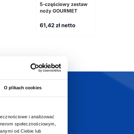
5-częściowy zestaw
noży GOURMET
61,42
zł netto
O plikach cookies
Szeroka oferta
ztwo
produktów
ołecznościowe i analizować
artnerom społecznościowym,
anymi od Ciebie lub