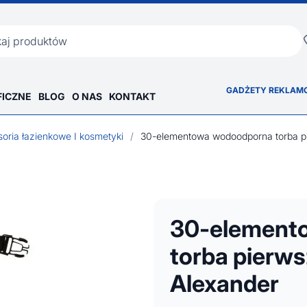
ka
GADŻETY REKLAM
FICZNE
BLOG
O NAS
KONTAKT
oria łazienkowe I kosmetyki
/
30-element
torba pierw
Alexander