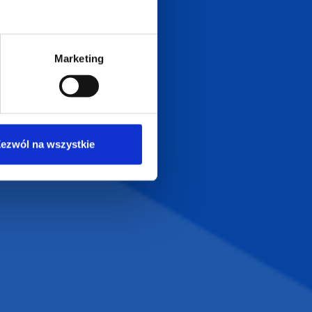
T.com
KONTAKT
LT
+48 601 072 064
Marketing
a 29
biuro@supergadzet.com
0
Zapraszamy do kontaktu
od poniedziałku do piątku
ezwól na wszystkie
w godzinach 8:00 - 16:00
Dołącz do nas na