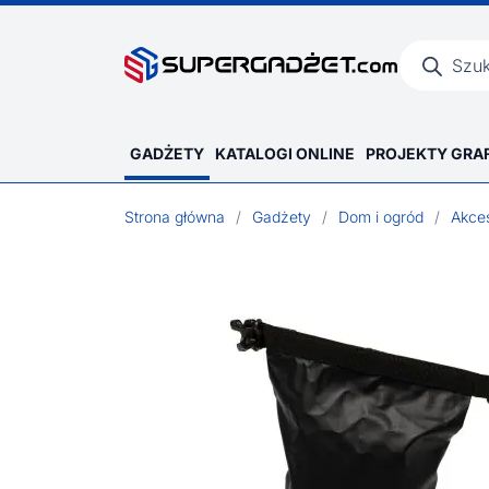
Wyszukiwar
produktów
GADŻETY
KATALOGI ONLINE
PROJEKTY GRA
Strona główna
/
Gadżety
/
Dom i ogród
/
Akces