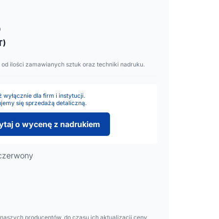
o
T)
 od ilości zamawianych sztuk oraz techniki nadruku.
wyłącznie dla firm i instytucji.
jemy się sprzedażą detaliczną.
ytaj o wycenę z nadrukiem
 czerwony
aszych producentów, do czasu ich aktualizacji ceny