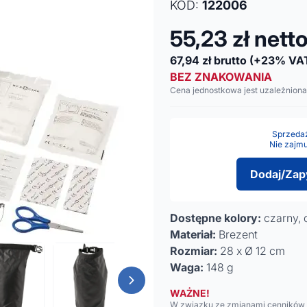
KOD:
122006
55,23
zł nett
67,94
zł brutto
(+23% VA
BEZ ZNAKOWANIA
Cena jednostkowa jest uzależniona
Sprzedaż 
Nie zajmu
Dodaj/Zap
Dostępne kolory:
czarny,
Materiał:
Brezent
Rozmiar:
28 x Ø 12 cm
Waga:
148 g
WAŻNE!
W związku ze zmianami cenników n