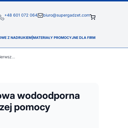
+48 601 072 064
biuro@supergadzet.com
OWE Z NADRUKIEM
|
MATERIAŁY PROMOCYJNE DLA FIRM
30-elementowa wodoodporna torba pierwszej pomocy Alexander
owa wodoodporna
szej pomocy