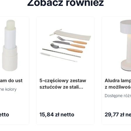
Zobacz również
am do ust
5-częściowy zestaw
Aludra lam
sztućców ze stali
z możliwoś
ne kolory
nierdzewnej i z drewna
ładowania i
Dostępne różn
bukowego Root
ściemniania
trybami św
etto
15,84
zł netto
29,77
zł n