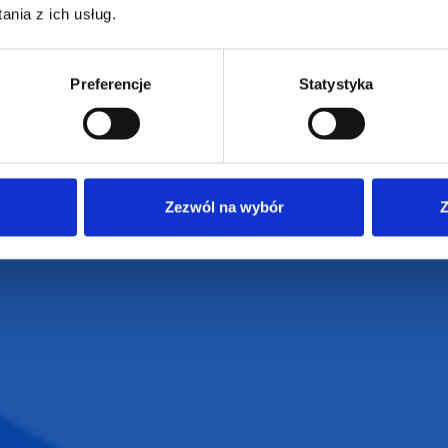
nia z ich usług.
ZAMÓWIENIA
SUPERGADŻE
JAKUB LIEBE
Jak zamawiać?
Preferencje
Statystyka
Osiecza Pierwsz
Czas realizacji
62-586 Rzgów
e
Dostawa i płatności
NIP: 665289399
Reklamacje
Regulamin strony
Polityka prywatności
Zezwól na wybór
Z