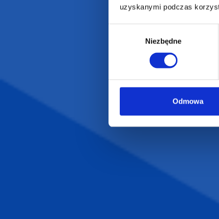
uzyskanymi podczas korzysta
POLECAMY
INFORMACJE
BESTSELLERY
O Nas
Wybór
Niezbędne
zgody
Artykuły biurowe
Katalogi online
Gadżety ekologiczne
Projekty graficzn
Torby reklamowe
Blog
Odzież reklamowa
Kubki reklamowe
Odmowa