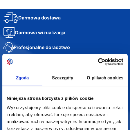
Darmowa dostawa
Darmowa wizualizacja
Profesjonalne doradztwo
Szeroka oferta produktów
Zgoda
Szczegóły
O plikach cookies
SUPERGADŻET.com
Niniejsza strona korzysta z plików cookie
JAKUB LIEBELT
Wykorzystujemy pliki cookie do spersonalizowania treści
i reklam, aby oferować funkcje społecznościowe i
Osiecza Pierwsza 29
analizować ruch w naszej witrynie. Informacje o tym, jak
62-586 Rzgów
korzystasz z naszej witryny, udostępniamy partnerom
NIP: 6652893990