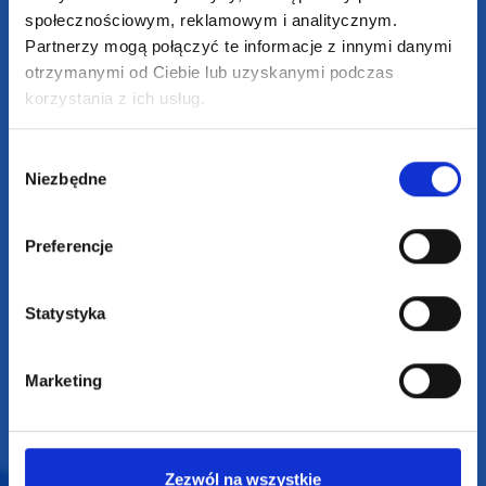
społecznościowym, reklamowym i analitycznym.
KONTAKT
Partnerzy mogą połączyć te informacje z innymi danymi
otrzymanymi od Ciebie lub uzyskanymi podczas
+48 601 072 064
korzystania z ich usług.
biuro@supergadzet.com
Wybór
Zapraszamy do kontaktu
Niezbędne
zgody
od poniedziałku do piątku
w godzinach 8:00 - 16:00
Preferencje
Dołącz do nas na
Statystyka
Marketing
2025 SUPERGADŻET.com © Wszelkie prawa zastrzeżone /
Zezwól na wszystkie
design by
VENTI