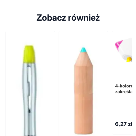
Zobacz również
4-koloro
zakreślac
kwadrato
Trafalgar
6,27
zł 