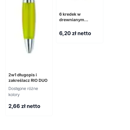
6 kredek w
drewnianym
pudełku PETIT
COLORET
6,20
zł netto
2w1 długopis i
zakreślacz RIO DUO
Dostępne różne
kolory
2,66
zł netto