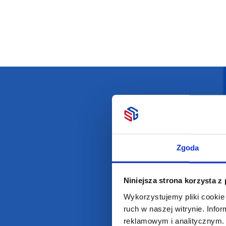
Darmowa dostawa
D
Zgoda
Niniejsza strona korzysta z
POLECAMY
INFORMACJE
Wykorzystujemy pliki cookie 
BESTSELLERY
O Nas
ruch w naszej witrynie. Inf
Artykuły biurowe
Katalogi online
reklamowym i analitycznym. 