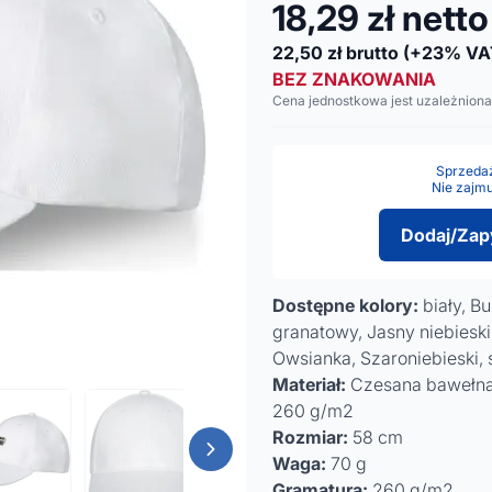
18,29
zł netto
22,50
zł brutto
(+23% VA
BEZ ZNAKOWANIA
Cena jednostkowa jest uzależniona
Sprzedaż 
Nie zajmu
Dodaj/Zap
Dostępne kolory:
biały, B
granatowy, Jasny niebieski,
Owsianka, Szaroniebieski, 
Materiał:
Czesana bawełna 
260 g/m2
Rozmiar:
58 cm
Waga:
70 g
Gramatura:
260 g/m2