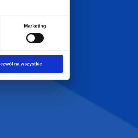
biuro@supergadzet.com
0
Zapraszamy do kontaktu
od poniedziałku do piątku
Marketing
w godzinach 8:00 - 16:00
Dołącz do nas na
ezwól na wszystkie