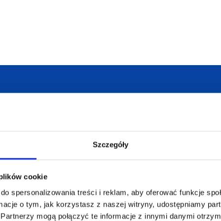
armowa wizualizacja
Profesjonalne dorad
Szczegóły
 plików cookie
ZAMÓWIENIA
SUPERGADŻE
JAKUB LIEBE
do spersonalizowania treści i reklam, aby oferować funkcje sp
Jak zamawiać?
ormacje o tym, jak korzystasz z naszej witryny, udostępniamy p
Osiecza Pierwsz
Czas realizacji
Partnerzy mogą połączyć te informacje z innymi danymi otrzym
62-586 Rzgów