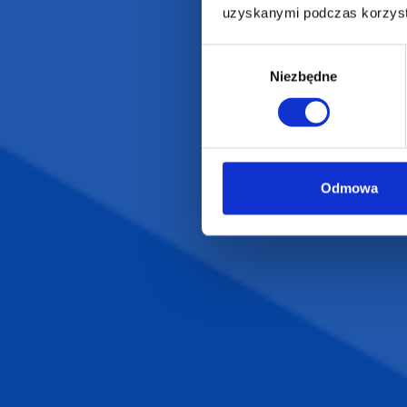
Gadżety ekologiczne
Projekty graficzn
uzyskanymi podczas korzysta
Torby reklamowe
Blog
Wybór
Odzież reklamowa
Niezbędne
zgody
Kubki reklamowe
Odmowa