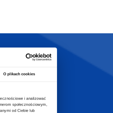
Szeroka oferta
ztwo
produktów
O plikach cookies
T.com
KONTAKT
LT
ołecznościowe i analizować
+48 601 072 064
artnerom społecznościowym,
a 29
anymi od Ciebie lub