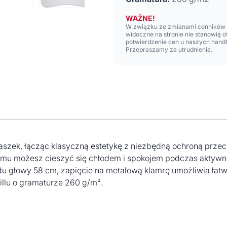
WAŻNE!
W związku ze zmianami cenników n
widoczne na stronie nie stanowią 
potwierdzenie cen u naszych hand
Przepraszamy za utrudnienia.
szek, łącząc klasyczną estetykę z niezbędną ochroną prze
zemu możesz cieszyć się chłodem i spokojem podczas aktywn
głowy 58 cm, zapięcie na metalową klamrę umożliwia łatwą
llu o gramaturze 260 g/m².