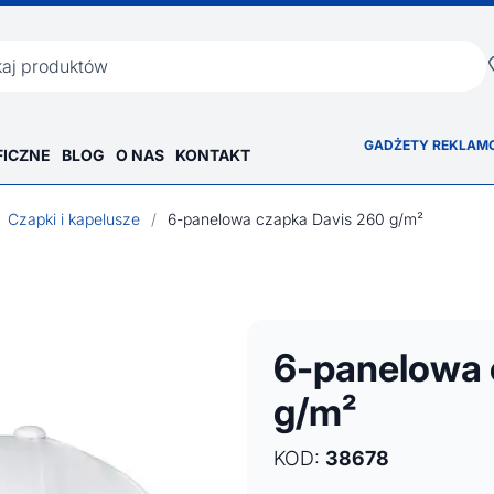
ka
GADŻETY REKLAM
FICZNE
BLOG
O NAS
KONTAKT
Czapki i kapelusze
/
6-panelowa czapka Davis 260 g/m²
6-panelowa 
g/m²
KOD:
38678