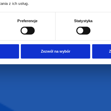
e
Dostawa i płatności
nia z ich usług.
NIP: 665289399
Reklamacje
Regulamin strony
Preferencje
Statystyka
Polityka prywatności
Zezwól na wybór
Z
VENTI