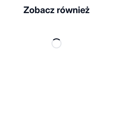
Zobacz również
6-panel cz
5-panelowa czapka z
daszkiem 1
daszkiem 13 CAPO
APOLLO
Dostępne różn
Dostępne różne kolory
odnie
80 g/m²
ne kolory
netto
21,58
zł netto
8,34
zł ne