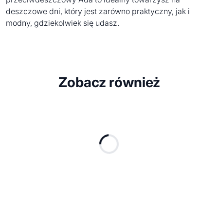
deszczowe dni, który jest zarówno praktyczny, jak i
modny, gdziekolwiek się udasz.
Zobacz również
bestseller
5-panelo
5-panel czapka z
5-panel czapka z
z poliami
daszkiem 180gr
daszkiem 160 BUZZ
SUNNY
Dostępne różne
Dostępne różne
kolory
kolory