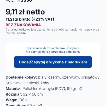
KOD:
113330
9,11
zł netto
11,21
zł brutto
(+23% VAT)
BEZ ZNAKOWANIA
Cena jednostkowa jest uzależniona od ilości zamawianych sztuk oraz
techniki nadruku.
Sprzedaż wyłącznie dla firm i instytucji.
Nie zajmujemy się sprzedażą detaliczną.
Dodaj/Zapytaj o wycenę z nadrukiem
Dostępne kolory:
biały, czarny, czerwony, granatowy,
Królewski niebieski, żółty
Materiał:
Polichlorek winylu (PCV), 90 g/m2
Rozmiar:
92 x 50 cm
Waga:
196 g
Gramatura:
90 g/m2