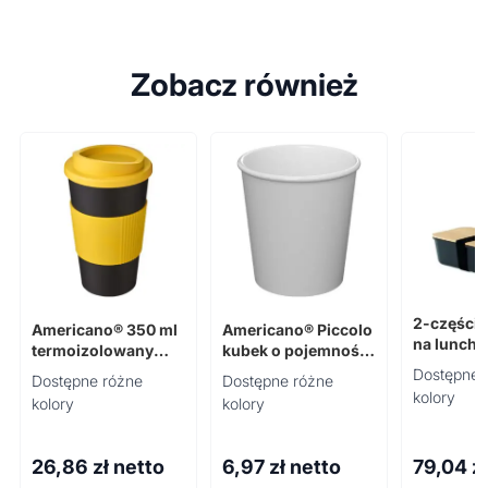
Zobacz również
2-części
Americano® 350 ml
Americano® Piccolo
na lunch
termoizolowany
kubek o pojemności
SET
kubek z uchwytem
100 ml
Dostępne 
Dostępne różne
Dostępne różne
kolory
kolory
kolory
26,86
zł netto
6,97
zł netto
79,04
z