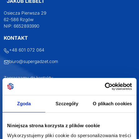
JAKUB LIEBELT
Osiecza Pierwsza 29
62-586 Rzgów
NIP: 6652893990
KONTAKT
+48 601 072 064
biuro@supergadzet.com
Zapraszamy do kontaktu
od poniedziałku do piątku
w godzinach 8:00 - 16:00
Zgoda
Szczegóły
O plikach cookies
Dołącz do nas na
Niniejsza strona korzysta z plików cookie
Wykorzystujemy pliki cookie do spersonalizowania treści