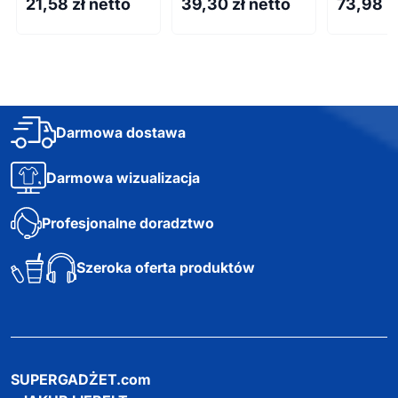
21,58
zł netto
39,30
zł netto
73,98
z
Darmowa dostawa
Darmowa wizualizacja
Profesjonalne doradztwo
Szeroka oferta produktów
SUPERGADŻET.com