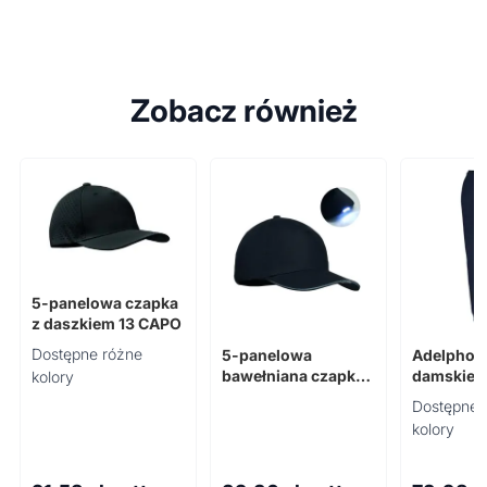
Zobacz również
5-panelowa czapka
z daszkiem 13 CAPO
Dostępne różne
5-panelowa
Adelpho 
bawełniana czapka
damskie 
kolory
LE LUZCAP
Dostępne 
kolory