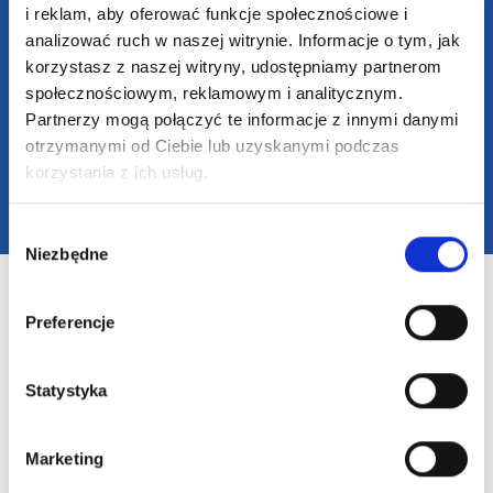
i reklam, aby oferować funkcje społecznościowe i
analizować ruch w naszej witrynie. Informacje o tym, jak
korzystasz z naszej witryny, udostępniamy partnerom
2025 SUPERGADŻET.com © Wszelkie prawa zastrzeżone /
społecznościowym, reklamowym i analitycznym.
design by
VENTI
Partnerzy mogą połączyć te informacje z innymi danymi
otrzymanymi od Ciebie lub uzyskanymi podczas
korzystania z ich usług.
Wybór
Niezbędne
zgody
Preferencje
Statystyka
Marketing