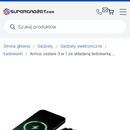
Wyszukiwarka
produktów
Strona główna
/
Gadżety
/
Gadżety elektroniczne
/
Ładowarki
/
Armus zestaw 3 w 1 ze składaną ładowarką bezprzewodową 15 W z tworzyw sztucznych pochodzących z recyklingu