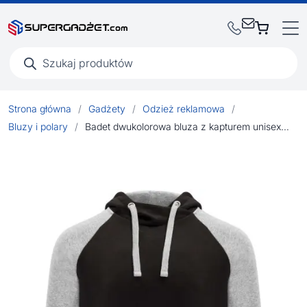
Wyszukiwarka
produktów
Strona główna
/
Gadżety
/
Odzież reklamowa
/
Bluzy i polary
/
Badet dwukolorowa bluza z kapturem unisex 280 g/m²