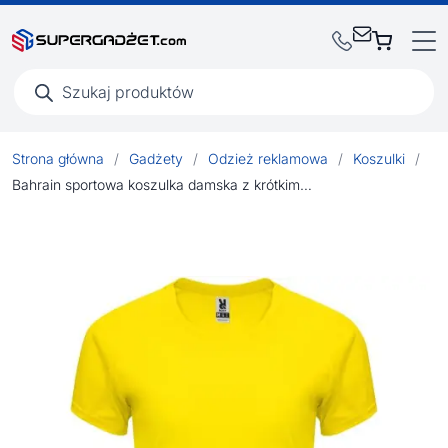
Wyszukiwarka
produktów
Strona główna
/
Gadżety
/
Odzież reklamowa
/
Koszulki
/
Bahrain sportowa koszulka damska z krótkim rękawem 135 g/m²