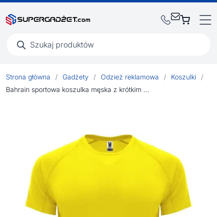
Wyszukiwarka
produktów
Strona główna
/
Gadżety
/
Odzież reklamowa
/
Koszulki
/
Bahrain sportowa koszulka męska z krótkim rękawem 135 g/m²