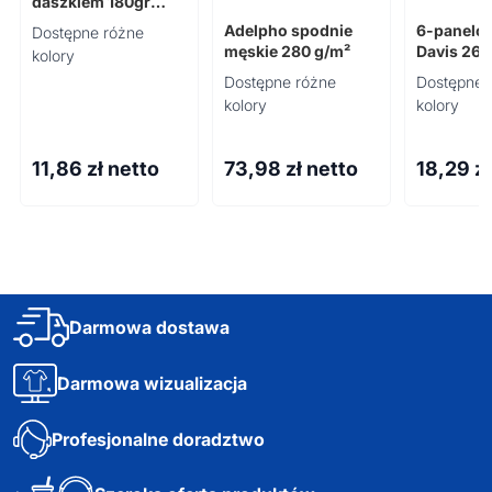
daszkiem 180gr
SUNNY
Adelpho spodnie
6-panelo
Dostępne różne
męskie 280 g/m²
Davis 260
kolory
Dostępne różne
Dostępne 
kolory
kolory
11,86
zł netto
73,98
zł netto
18,29
z
Darmowa dostawa
Darmowa wizualizacja
Profesjonalne doradztwo