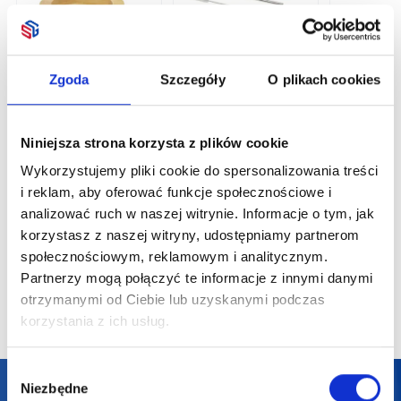
Afrodit bambusowe
5-częściowy zestaw
Althea rę
Zgoda
Szczegóły
O plikach cookies
lusterko
sztućców ze stali
sportowy
kieszonkowe
nierdzewnej i z
cm
Dostępne 
drewna bukowego
kolory
Root
Niniejsza strona korzysta z plików cookie
Wykorzystujemy pliki cookie do spersonalizowania treści
29,38
zł netto
15,84
zł netto
13,16
zł
i reklam, aby oferować funkcje społecznościowe i
analizować ruch w naszej witrynie. Informacje o tym, jak
korzystasz z naszej witryny, udostępniamy partnerom
społecznościowym, reklamowym i analitycznym.
Partnerzy mogą połączyć te informacje z innymi danymi
otrzymanymi od Ciebie lub uzyskanymi podczas
korzystania z ich usług.
Wybór
Darmowa dostawa
Niezbędne
zgody