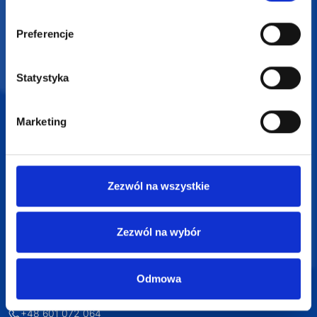
Darmowa wizualizacja
Preferencje
Profesjonalne doradztwo
Statystyka
Szeroka oferta produktów
Marketing
SUPERGADŻET.com
Zezwól na wszystkie
JAKUB LIEBELT
Osiecza Pierwsza 29
Zezwól na wybór
62-586 Rzgów
NIP: 6652893990
Odmowa
KONTAKT
+48 601 072 064