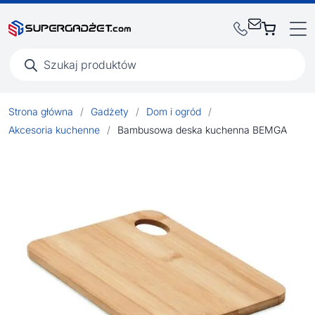
Wyszukiwarka
produktów
Strona główna
/
Gadżety
/
Dom i ogród
/
Akcesoria kuchenne
/
Bambusowa deska kuchenna BEMGA