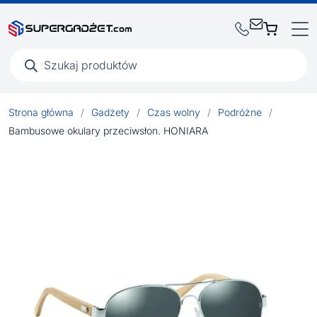
Wyszukiwarka
produktów
Strona główna
/
Gadżety
/
Czas wolny
/
Podróżne
/
Bambusowe okulary przeciwsłon. HONIARA