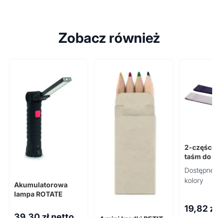
Zobacz również
2-części
taśm do ć
Grip
Dostępne 
kolory
Akumulatorowa
lampa ROTATE
19,82
zł
39,30
zł netto