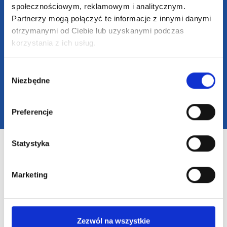
społecznościowym, reklamowym i analitycznym.
Partnerzy mogą połączyć te informacje z innymi danymi
otrzymanymi od Ciebie lub uzyskanymi podczas
korzystania z ich usług.
2025 SUPERGADŻET.com © Wszelkie prawa zastrzeżone /
design by
VENTI
Wybór
Niezbędne
zgody
Preferencje
Statystyka
Marketing
Zezwól na wszystkie