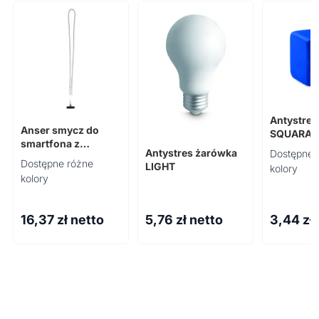
Antystres
Anser smycz do
SQUARAX
smartfona z
Antystres żarówka
Dostępne 
tworzyw
Dostępne różne
LIGHT
kolory
sztucznych
kolory
pochodzących z
recyklingu z
wbudowanym
16,37
zł netto
5,76
zł netto
3,44
zł
kablem 5 w 1
obsługującym moc
27 W