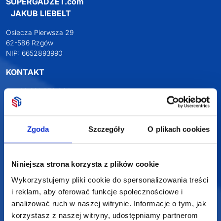
SUPERGADŻET.com
JAKUB LIEBELT
Osiecza Pierwsza 29
62-586 Rzgów
NIP: 6652893990
KONTAKT
+48 601 072 064
biuro@supergadzet.com
Zgoda
Szczegóły
O plikach cookies
Zapraszamy do kontaktu
od poniedziałku do piątku
w godzinach 8:00 - 16:00
Niniejsza strona korzysta z plików cookie
Wykorzystujemy pliki cookie do spersonalizowania treści
Dołącz do nas na
i reklam, aby oferować funkcje społecznościowe i
analizować ruch w naszej witrynie. Informacje o tym, jak
korzystasz z naszej witryny, udostępniamy partnerom