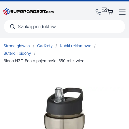
Wyszukiwarka
produktów
Strona główna
/
Gadżety
/
Kubki reklamowe
/
Butelki i bidony
/
Bidon H2O Eco o pojemności 650 ml z wieczkiem z dzióbkiem