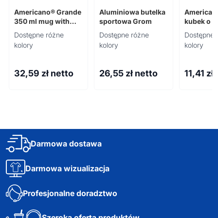
Americano® Grande
Aluminiowa butelka
American
350 ml mug with
sportowa Grom
kubek o p
spill-proof lid
200 ml z 
Dostępne różne
Dostępne różne
Dostępne 
kolory
kolory
kolory
32,59
zł netto
26,55
zł netto
11,41
zł
Darmowa dostawa
Darmowa wizualizacja
Profesjonalne doradztwo
Szeroka oferta produktów