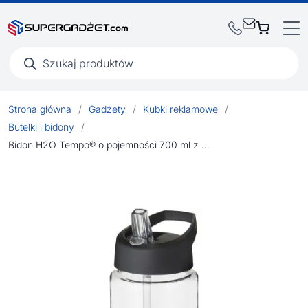
Wyszukiwarka
produktów
Strona główna
/
Gadżety
/
Kubki reklamowe
/
Butelki i bidony
/
Bidon H2O Tempo® o pojemności 700 ml z wieczkiem z słomką