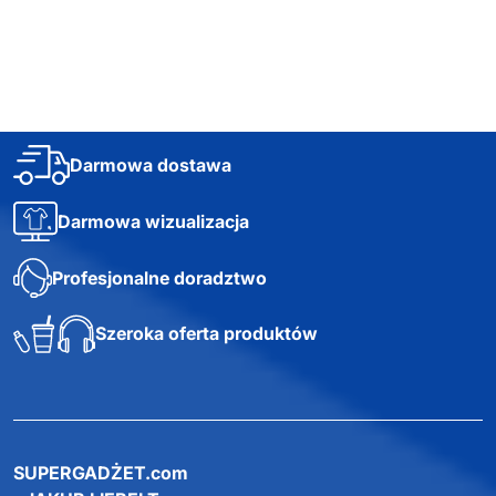
64,11
zł netto
94,42
zł netto
8,34
zł
Darmowa dostawa
Darmowa wizualizacja
Profesjonalne doradztwo
Szeroka oferta produktów
SUPERGADŻET.com