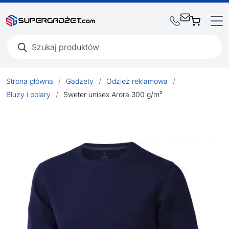
Wyszukiwarka
produktów
Strona główna
/
Gadżety
/
Odzież reklamowa
/
Bluzy i polary
/
Sweter unisex Arora 300 g/m²