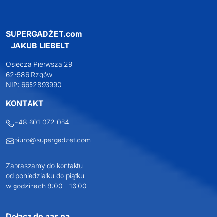
SUPERGADŻET.com
JAKUB LIEBELT
Osiecza Pierwsza 29
62-586 Rzgów
NIP: 6652893990
KONTAKT
+48 601 072 064
biuro@supergadzet.com
Zapraszamy do kontaktu
od poniedziałku do piątku
w godzinach 8:00 - 16:00
Dołącz do nas na