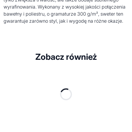
wyrafinowania. Wykonany z wysokiej jakości połączenia
bawełny i poliestru, o gramaturze 300 g/m², sweter ten
gwarantuje zarówno styl, jak i wygodę na różne okazje.
Zobacz również
bestseller
5-panelo
5-panel czapka z
z daszkie
daszkiem 160 BUZZ
Dostępne 
5-PANEL CZAPKA Z
Dostępne różne
KONOPI 370G
kolory