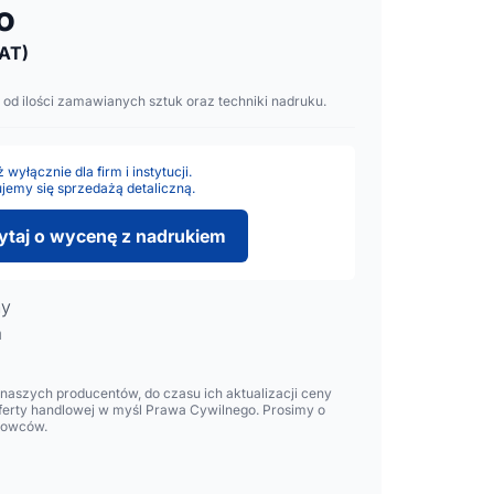
to
AT)
 od ilości zamawianych sztuk oraz techniki nadruku.
wyłącznie dla firm i instytucji.
jemy się sprzedażą detaliczną.
ytaj o wycenę z nadrukiem
ny
m
aszych producentów, do czasu ich aktualizacji ceny
oferty handlowej w myśl Prawa Cywilnego. Prosimy o
lowców.