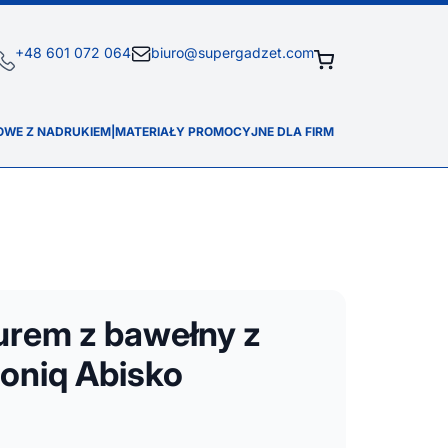
+48 601 072 064
biuro@supergadzet.com
OWE Z NADRUKIEM
|
MATERIAŁY PROMOCYJNE DLA FIRM
urem z bawełny z
qoniq Abisko