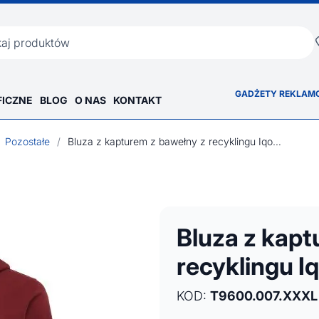
ka
GADŻETY REKLAM
FICZNE
BLOG
O NAS
KONTAKT
Pozostałe
/
Bluza z kapturem z bawełny z recyklingu Iqoniq Abisko
Bluza z kapt
recyklingu I
KOD:
T9600.007.XXXL