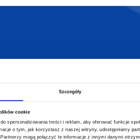
armowa wizualizacja
Profesjonalne dorad
ZAMÓWIENIA
SUPERGADŻE
JAKUB LIEBE
Jak zamawiać?
Szczegóły
Osiecza Pierwsz
Czas realizacji
62-586 Rzgów
e
Dostawa i płatności
NIP: 665289399
 plików cookie
Reklamacje
do spersonalizowania treści i reklam, aby oferować funkcje sp
Regulamin strony
ormacje o tym, jak korzystasz z naszej witryny, udostępniamy p
Polityka prywatności
Partnerzy mogą połączyć te informacje z innymi danymi otrzym