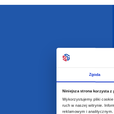
Darmowa dostawa
D
POLECAMY
INFORMACJE
BESTSELLERY
O Nas
Zgoda
Artykuły biurowe
Katalogi online
Gadżety ekologiczne
Projekty graficzn
Niniejsza strona korzysta z
Torby reklamowe
Blog
Wykorzystujemy pliki cookie 
Odzież reklamowa
ruch w naszej witrynie. Inf
Kubki reklamowe
reklamowym i analitycznym. 