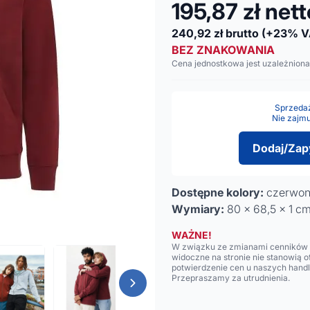
195,87
zł net
240,92
zł brutto
(+23% V
BEZ ZNAKOWANIA
Cena jednostkowa jest uzależniona
Sprzedaż 
Nie zajmu
Dodaj/Zap
Dostępne kolory:
czerwo
Wymiary:
80 x 68,5 x 1 c
WAŻNE!
W związku ze zmianami cenników n
widoczne na stronie nie stanowią 
potwierdzenie cen u naszych hand
Przepraszamy za utrudnienia.