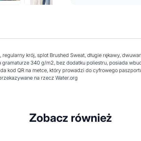
x, regularny krój, splot Brushed Sweat, długie rękawy, dwu
 o gramaturze 340 g/m2, bez dodatku poliestru, posiada w
iada kod QR na metce, który prowadzi do cyfrowego paszpo
 przekazywane na rzecz Water.org
Zobacz również