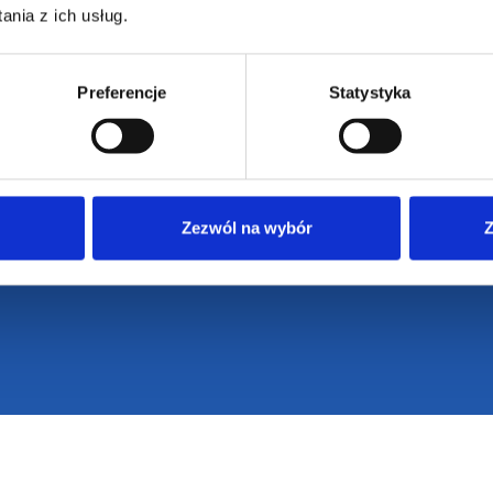
nia z ich usług.
Preferencje
Statystyka
Zezwól na wybór
Z
VENTI