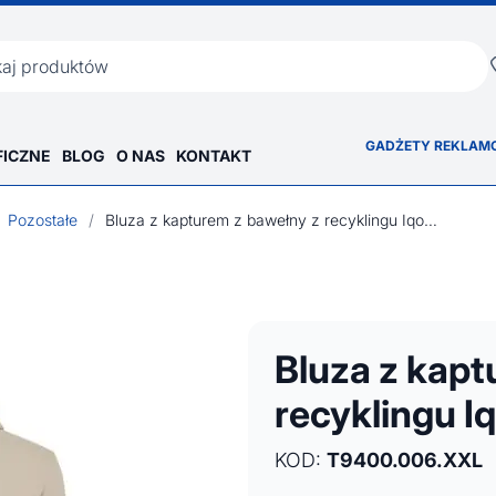
ka
GADŻETY REKLAM
FICZNE
BLOG
O NAS
KONTAKT
Pozostałe
/
Bluza z kapturem z bawełny z recyklingu Iqoniq Jasper
Bluza z kapt
recyklingu I
KOD:
T9400.006.XXL