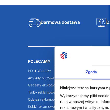
Darmowa dostawa
D
POLECAMY
INFORMACJE
BESTSELLERY
O Nas
Zgoda
Artykuły biurowe
Katalogi online
Gadżety ekologiczne
Projekty graficzn
Niniejsza strona korzysta z
Torby reklamowe
Blog
Wykorzystujemy pliki cookie 
Odzież reklamowa
ruch w naszej witrynie. Inf
Kubki reklamowe
reklamowym i analitycznym. 