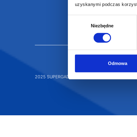
uzyskanymi podczas korzysta
Wybór
Niezbędne
zgody
Odmowa
2025 SUPERGADŻET.com © Wszelkie prawa zastrz