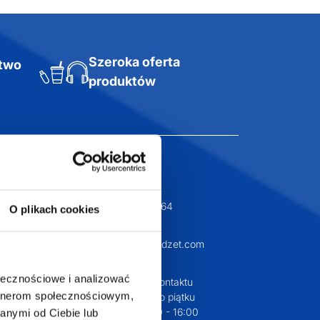
Szeroka oferta
ztwo
produktów
T.com
KONTAKT
LT
+48 601 072 064
O plikach cookies
a 29
biuro@supergadzet.com
0
ołecznościowe i analizować
Zapraszamy do kontaktu
artnerom społecznościowym,
od poniedziałku do piątku
w godzinach 8:00 - 16:00
anymi od Ciebie lub