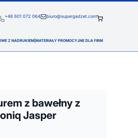
+48 601 072 064
biuro@supergadzet.com
OWE Z NADRUKIEM
|
MATERIAŁY PROMOCYJNE DLA FIRM
urem z bawełny z
qoniq Jasper