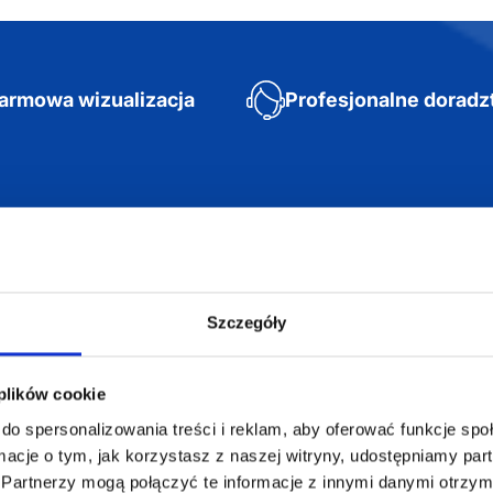
armowa wizualizacja
Profesjonalne dorad
ZAMÓWIENIA
SUPERGADŻE
JAKUB LIEBE
Jak zamawiać?
Szczegóły
Osiecza Pierwsz
Czas realizacji
62-586 Rzgów
e
Dostawa i płatności
NIP: 665289399
 plików cookie
Reklamacje
do spersonalizowania treści i reklam, aby oferować funkcje sp
Regulamin strony
ormacje o tym, jak korzystasz z naszej witryny, udostępniamy p
Polityka prywatności
Partnerzy mogą połączyć te informacje z innymi danymi otrzym