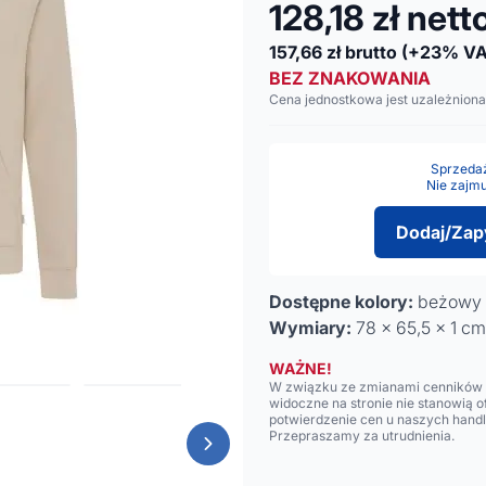
128,18
zł nett
157,66
zł brutto
(+23% VA
BEZ ZNAKOWANIA
Cena jednostkowa jest uzależniona
Sprzedaż 
Nie zajmu
Dodaj/Zap
Dostępne kolory:
beżowy
Wymiary:
78 x 65,5 x 1 cm
WAŻNE!
W związku ze zmianami cenników n
widoczne na stronie nie stanowią 
potwierdzenie cen u naszych hand
Przepraszamy za utrudnienia.