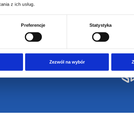
nia z ich usług.
Preferencje
Statystyka
Zezwól na wybór
Z
eżone / design by
VENTI