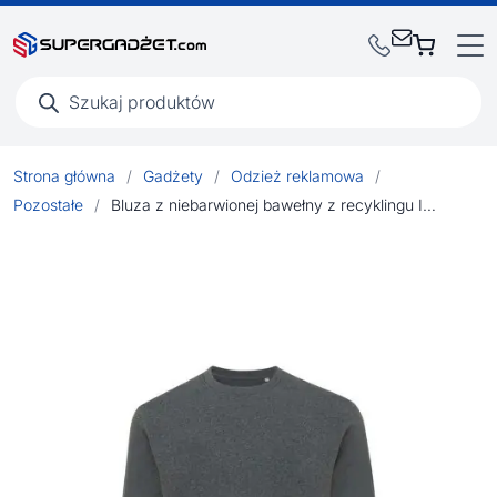
Wyszukiwarka
produktów
Strona główna
/
Gadżety
/
Odzież reklamowa
/
Pozostałe
/
Bluza z niebarwionej bawełny z recyklingu Iqoniq Denali