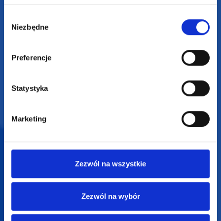
SUPERGADŻET.com
JAKUB LIEBELT
Wybór
Niezbędne
zgody
Osiecza Pierwsza 29
62-586 Rzgów
NIP: 6652893990
Preferencje
KONTAKT
Statystyka
+48 601 072 064
biuro@supergadzet.com
Marketing
Zapraszamy do kontaktu
od poniedziałku do piątku
w godzinach 8:00 - 16:00
Zezwól na wszystkie
Dołącz do nas na
Zezwól na wybór