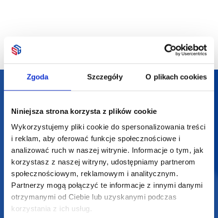
94,42
zł netto
21,20
zł netto
11,44
zł
Zgoda
Szczegóły
O plikach cookies
Darmowa dostawa
Darmowa wizualizacja
Niniejsza strona korzysta z plików cookie
Wykorzystujemy pliki cookie do spersonalizowania treści
Profesjonalne doradztwo
i reklam, aby oferować funkcje społecznościowe i
analizować ruch w naszej witrynie. Informacje o tym, jak
Szeroka oferta produktów
korzystasz z naszej witryny, udostępniamy partnerom
społecznościowym, reklamowym i analitycznym.
Partnerzy mogą połączyć te informacje z innymi danymi
otrzymanymi od Ciebie lub uzyskanymi podczas
korzystania z ich usług.