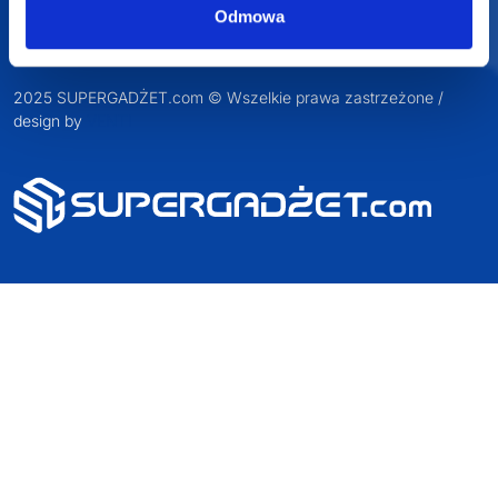
Odmowa
2025 SUPERGADŻET.com © Wszelkie prawa zastrzeżone /
design by
VENTI