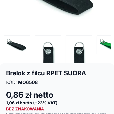
Brelok z filcu RPET SUORA
KOD:
MO6508
0,86
zł netto
1,06
zł brutto
(+23% VAT)
BEZ ZNAKOWANIA
Cena jednostkowa jest uzależniona od ilości zamawianych sztuk oraz