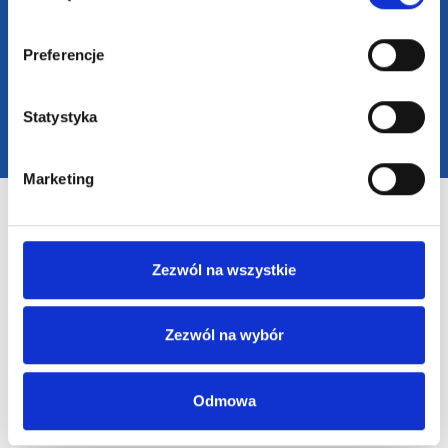
2025 SUPERGADŻET.com © Wszelkie prawa zastrzeżone /
design by
VENTI
Preferencje
Statystyka
Marketing
Zezwól na wszystkie
Zezwól na wybór
Odmowa