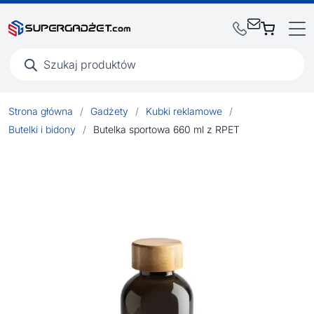
Wyszukiwarka
produktów
Strona główna
/
Gadżety
/
Kubki reklamowe
/
Butelki i bidony
/
Butelka sportowa 660 ml z RPET