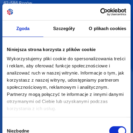
62-586 Rzgów
NIP: 6652893990
KONTAKT
Zgoda
Szczegóły
O plikach cookies
+48 601 072 064
biuro@supergadzet.com
Niniejsza strona korzysta z plików cookie
Zapraszamy do kontaktu
Wykorzystujemy pliki cookie do spersonalizowania treści
od poniedziałku do piątku
i reklam, aby oferować funkcje społecznościowe i
w godzinach 8:00 - 16:00
analizować ruch w naszej witrynie. Informacje o tym, jak
korzystasz z naszej witryny, udostępniamy partnerom
społecznościowym, reklamowym i analitycznym.
Dołącz do nas na
Partnerzy mogą połączyć te informacje z innymi danymi
otrzymanymi od Ciebie lub uzyskanymi podczas
korzystania z ich usług.
Wybór
Niezbędne
zgody