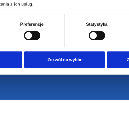
nia z ich usług.
Preferencje
Statystyka
Zezwól na wybór
Z
VENTI