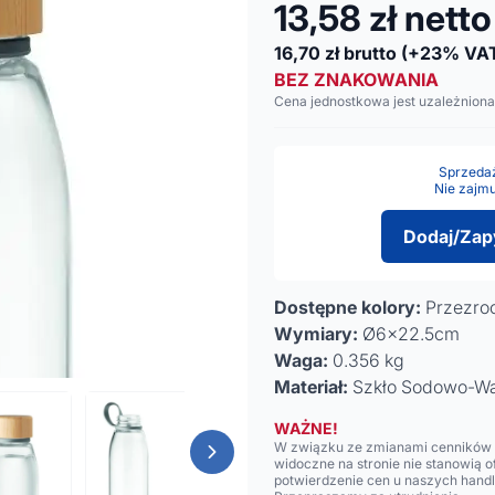
13,58
zł netto
16,70
zł brutto
(+23% VA
BEZ ZNAKOWANIA
Cena jednostkowa jest uzależniona
Sprzedaż 
Nie zajmu
Dodaj/Zap
Dostępne kolory:
Przezro
Wymiary:
Ø6x22.5cm
Waga:
0.356 kg
Materiał:
Szkło Sodowo-W
WAŻNE!
W związku ze zmianami cenników n
widoczne na stronie nie stanowią 
potwierdzenie cen u naszych hand