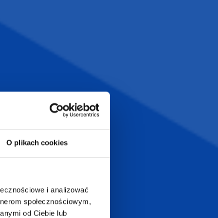
Szeroka oferta
ztwo
produktów
T.com
KONTAKT
LT
+48 601 072 064
a 29
O plikach cookies
biuro@supergadzet.com
0
Zapraszamy do kontaktu
od poniedziałku do piątku
ołecznościowe i analizować
w godzinach 8:00 - 16:00
artnerom społecznościowym,
anymi od Ciebie lub