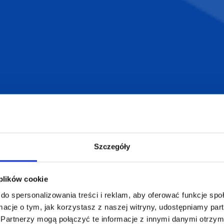
armowa wizualizacja
Profesjonalne dorad
ZAMÓWIENIA
SUPERGADŻE
JAKUB LIEBE
Jak zamawiać?
Osiecza Pierwsz
Czas realizacji
Szczegóły
62-586 Rzgów
e
Dostawa i płatności
NIP: 665289399
Reklamacje
 plików cookie
Regulamin strony
do spersonalizowania treści i reklam, aby oferować funkcje sp
Polityka prywatności
ormacje o tym, jak korzystasz z naszej witryny, udostępniamy p
Partnerzy mogą połączyć te informacje z innymi danymi otrzym