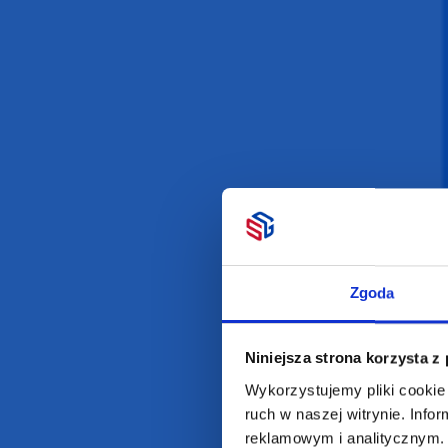
Darmowa dostawa
D
POLECAMY
INFORMACJE
BESTSELLERY
O Nas
Artykuły biurowe
Katalogi online
Zgoda
Gadżety ekologiczne
Projekty graficzn
Torby reklamowe
Blog
Niniejsza strona korzysta z
Odzież reklamowa
Wykorzystujemy pliki cookie 
Kubki reklamowe
ruch w naszej witrynie. Inf
reklamowym i analitycznym. 