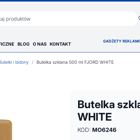
ka
GADŻETY REKLAM
FICZNE
BLOG
O NAS
KONTAKT
Butelki i bidony
/
Butelka szklana 500 ml FJORD WHITE
Butelka szk
WHITE
KOD:
MO6246