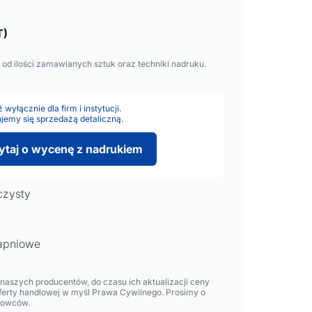
T)
 od ilości zamawianych sztuk oraz techniki nadruku.
wyłącznie dla firm i instytucji.
jemy się sprzedażą detaliczną.
ytaj o wycenę z nadrukiem
czysty
apniowe
aszych producentów, do czasu ich aktualizacji ceny
oferty handlowej w myśl Prawa Cywilnego. Prosimy o
lowców.