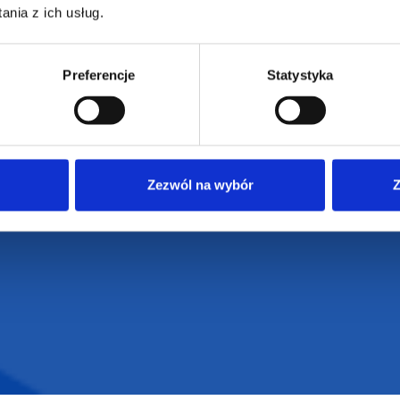
nia z ich usług.
Regulamin strony
Polityka prywatności
Preferencje
Statystyka
Zezwól na wybór
Z
VENTI