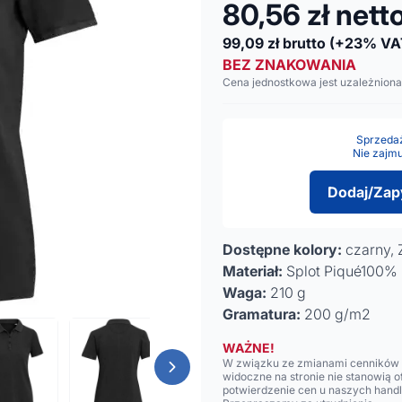
80,56
zł nett
99,09
zł brutto
(+23% VA
BEZ ZNAKOWANIA
Cena jednostkowa jest uzależniona
Sprzedaż 
Nie zajmu
Dodaj/Zap
Dostępne kolory:
czarny, 
Materiał:
Splot Piqué100%
Waga:
210 g
Gramatura:
200 g/m2
WAŻNE!
W związku ze zmianami cenników n
widoczne na stronie nie stanowią 
potwierdzenie cen u naszych hand