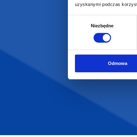
uzyskanymi podczas korzysta
Odzież reklamowa
Kubki reklamowe
Wybór
Niezbędne
zgody
Odmowa