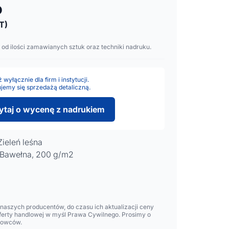
o
T)
 od ilości zamawianych sztuk oraz techniki nadruku.
wyłącznie dla firm i instytucji.
jemy się sprzedażą detaliczną.
ytaj o wycenę z nadrukiem
Zieleń leśna
 Bawełna, 200 g/m2
aszych producentów, do czasu ich aktualizacji ceny
oferty handlowej w myśl Prawa Cywilnego. Prosimy o
lowców.