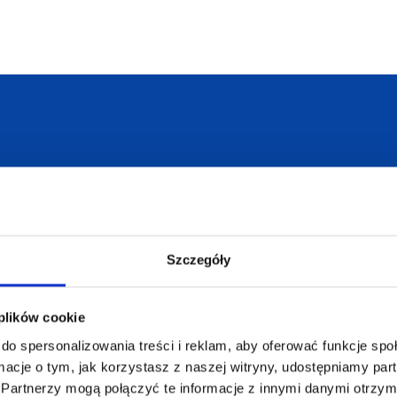
armowa wizualizacja
Profesjonalne dorad
Szczegóły
ZAMÓWIENIA
SUPERGADŻE
JAKUB LIEBE
Jak zamawiać?
 plików cookie
Osiecza Pierwsz
Czas realizacji
do spersonalizowania treści i reklam, aby oferować funkcje sp
62-586 Rzgów
e
Dostawa i płatności
ormacje o tym, jak korzystasz z naszej witryny, udostępniamy p
NIP: 665289399
Partnerzy mogą połączyć te informacje z innymi danymi otrzym
Reklamacje