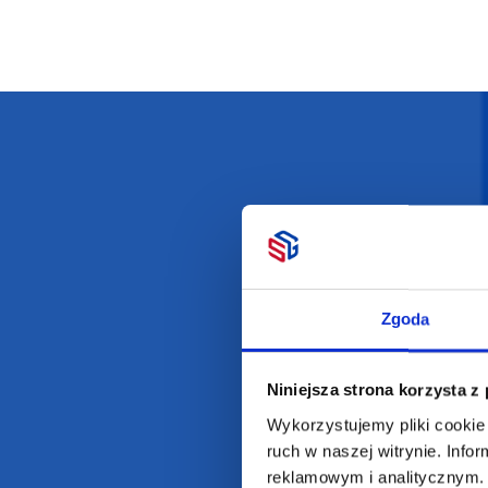
Darmowa dostawa
D
Zgoda
POLECAMY
INFORMACJE
BESTSELLERY
O Nas
Niniejsza strona korzysta z
Artykuły biurowe
Katalogi online
Wykorzystujemy pliki cookie 
Gadżety ekologiczne
Projekty graficzn
ruch w naszej witrynie. Inf
reklamowym i analitycznym. 
Torby reklamowe
Blog