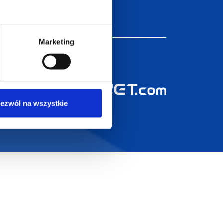
Zapraszamy do kontaktu
od poniedziałku do piątku
w godzinach 8:00 - 16:00
Marketing
Dołącz do nas na
ezwól na wszystkie