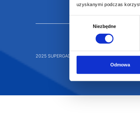
uzyskanymi podczas korzysta
Odzież reklamowa
Kubki reklamowe
Wybór
Niezbędne
zgody
Odmowa
2025 SUPERGADŻET.com © Wszelkie prawa zastrz