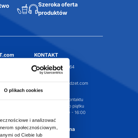
Szeroka oferta
ztwo
produktów
O plikach cookies
T.com
KONTAKT
LT
+48 601 072 064
a 29
ołecznościowe i analizować
biuro@supergadzet.com
artnerom społecznościowym,
0
anymi od Ciebie lub