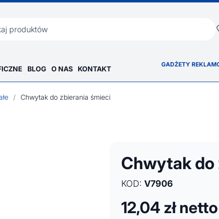
ka
GADŻETY REKLAM
FICZNE
BLOG
O NAS
KONTAKT
ałe
/
Chwytak do zbierania śmieci
Chwytak do 
KOD:
V7906
12,04
zł netto