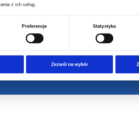
nia z ich usług.
Regulamin strony
Polityka prywatności
Preferencje
Statystyka
Zezwól na wybór
Z
eżone / design by
VENTI