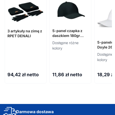
5-panel czapka z
3 artykuły na zimę z
daszkiem 180gr
RPET DENALI
SUNNY
5-panelo
Dostępne różne
Doyle 260
kolory
Dostępne 
kolory
94,42
zł netto
11,86
zł netto
18,29
z
Darmowa dostawa