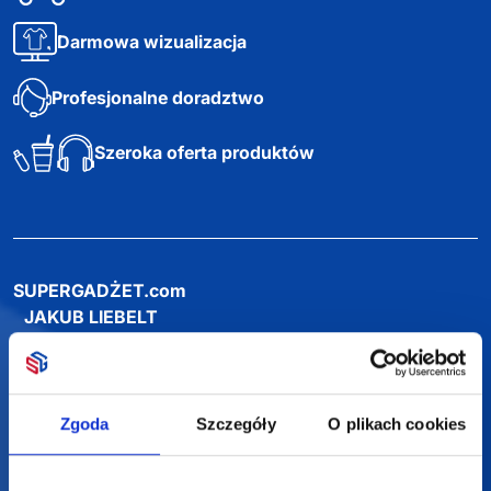
Darmowa wizualizacja
Profesjonalne doradztwo
Szeroka oferta produktów
SUPERGADŻET.com
JAKUB LIEBELT
Osiecza Pierwsza 29
62-586 Rzgów
NIP: 6652893990
Zgoda
Szczegóły
O plikach cookies
KONTAKT
+48 601 072 064