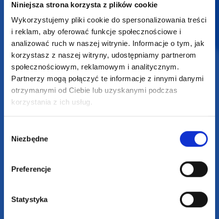
Niniejsza strona korzysta z plików cookie
biuro@supergadzet.com
Wykorzystujemy pliki cookie do spersonalizowania treści
i reklam, aby oferować funkcje społecznościowe i
analizować ruch w naszej witrynie. Informacje o tym, jak
Zapraszamy do kontaktu
od poniedziałku do piątku
korzystasz z naszej witryny, udostępniamy partnerom
w godzinach 8:00 - 16:00
społecznościowym, reklamowym i analitycznym.
Partnerzy mogą połączyć te informacje z innymi danymi
otrzymanymi od Ciebie lub uzyskanymi podczas
Dołącz do nas na
korzystania z ich usług.
Wybór
Niezbędne
zgody
Preferencje
2025 SUPERGADŻET.com © Wszelkie prawa zastrzeżone /
design by
VENTI
Statystyka