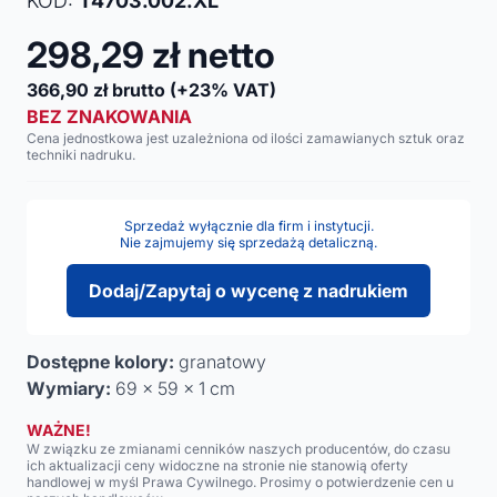
KOD:
T4703.002.XL
298,29
zł netto
366,90
zł brutto
(+23% VAT)
BEZ ZNAKOWANIA
Cena jednostkowa jest uzależniona od ilości zamawianych sztuk oraz
techniki nadruku.
Sprzedaż wyłącznie dla firm i instytucji.
Nie zajmujemy się sprzedażą detaliczną.
Dodaj/Zapytaj o wycenę z nadrukiem
Dostępne kolory:
granatowy
Wymiary:
69 x 59 x 1 cm
WAŻNE!
W związku ze zmianami cenników naszych producentów, do czasu
ich aktualizacji ceny widoczne na stronie nie stanowią oferty
handlowej w myśl Prawa Cywilnego. Prosimy o potwierdzenie cen u