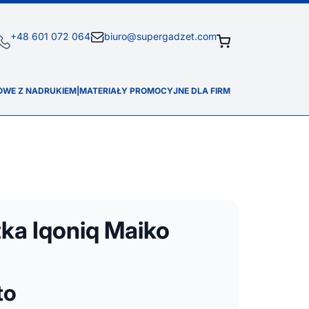
+48 601 072 064
biuro@supergadzet.com
OWE Z NADRUKIEM
|
MATERIAŁY PROMOCYJNE DLA FIRM
ka Iqoniq Maiko
to