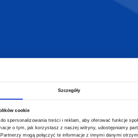
armowa wizualizacja
Profesjonalne dorad
ZAMÓWIENIA
SUPERGADŻE
JAKUB LIEBE
Jak zamawiać?
Osiecza Pierwsz
Szczegóły
Czas realizacji
62-586 Rzgów
e
Dostawa i płatności
NIP: 665289399
Reklamacje
 plików cookie
Regulamin strony
do spersonalizowania treści i reklam, aby oferować funkcje sp
Polityka prywatności
ormacje o tym, jak korzystasz z naszej witryny, udostępniamy p
Partnerzy mogą połączyć te informacje z innymi danymi otrzym