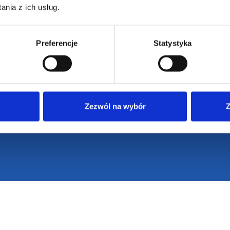
nia z ich usług.
Preferencje
Statystyka
Zezwól na wybór
Z
VENTI