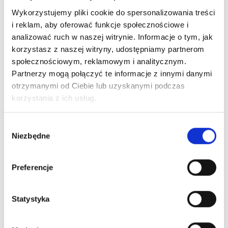
Zobacz również
Wykorzystujemy pliki cookie do spersonalizowania treści
i reklam, aby oferować funkcje społecznościowe i
analizować ruch w naszej witrynie. Informacje o tym, jak
korzystasz z naszej witryny, udostępniamy partnerom
społecznościowym, reklamowym i analitycznym.
Partnerzy mogą połączyć te informacje z innymi danymi
otrzymanymi od Ciebie lub uzyskanymi podczas
korzystania z ich usług.
5-panelo
6-panel czapka z
6 panelowa czapka
z poliami
daszkiem 270
z daszkiem 26 BEAU
Wybór
TEKAPO
Dostępne różne
Dostępne różne
Niezbędne
zgody
kolory
kolory
Preferencje
21,58
zł netto
17,46
zł netto
22,70
z
Statystyka