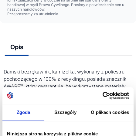
ich aktualizacji ceny widoczne na stronie nie stanowią oferty
handlowej w myśl Prawa Cywilnego. Prosimy o potwierdzenie cen u
naszych handlowców.
Przepraszamy za utrudnienia.
Opis
Damski bezrękawnik, kamizelka, wykonany z poliestru
pochodzącego w 100% z recyklingu, posiada znacznik
AWARE™, który gwarantuje, że wykorzystane materiały
pochodzą z recyklingu, 2% wpływów z każdego
sprzedanego produktu z kolekcji Impact jest
przekazywane na rzecz Water.org
Zgoda
Szczegóły
O plikach cookies
Niniejsza strona korzysta z plików cookie