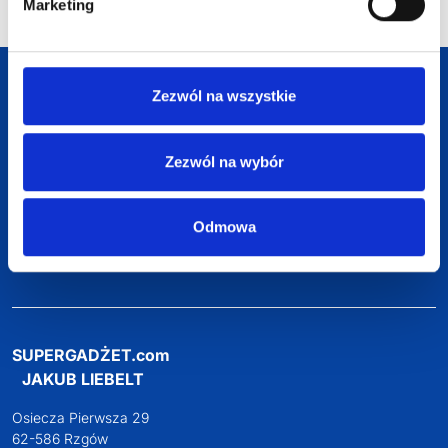
Marketing
Darmowa dostawa
Zezwól na wszystkie
Darmowa wizualizacja
Zezwól na wybór
Profesjonalne doradztwo
Odmowa
Szeroka oferta produktów
SUPERGADŻET.com
JAKUB LIEBELT
Osiecza Pierwsza 29
62-586 Rzgów