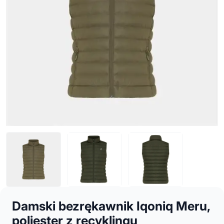
Damski bezrękawnik Iqoniq Meru,
poliester z recyklingu