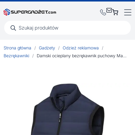
Wyszukiwarka
produktów
Strona główna
/
Gadżety
/
Odzież reklamowa
/
Bezrękawniki
/
Damski ocieplany bezrękawnik puchowy Macin