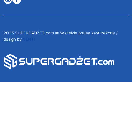
JAKUB LIEBELT
Osiecza Pierwsza 29
62-586 Rzgów
NIP: 6652893990
KONTAKT
+48 601 072 064
biuro@supergadzet.com
Zapraszamy do kontaktu
od poniedziałku do piątku
w godzinach 8:00 - 16:00
Dołącz do nas na