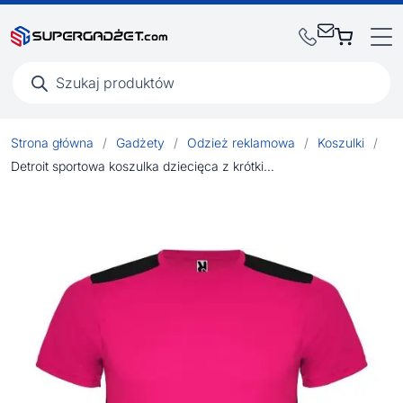
Wyszukiwarka
produktów
Strona główna
/
Gadżety
/
Odzież reklamowa
/
Koszulki
/
Detroit sportowa koszulka dziecięca z krótkim rękawem 130 g/m²