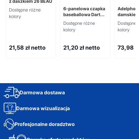
z daszkiem 26 BEAU
6-panelowa czapka
Adelpho 
Dostępne różne
baseballowa Darton
damskie 
kolory
260 g/m²
Dostępne różne
Dostępne 
kolory
kolory
21,58
zł netto
21,20
zł netto
73,98
z
Darmowa dostawa
Darmowa wizualizacja
Profesjonalne doradztwo