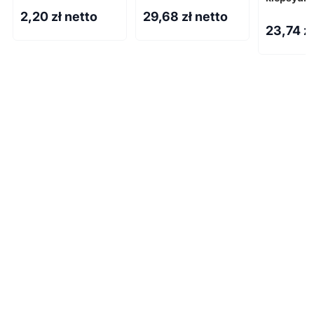
DESERT
2,20
zł netto
29,68
zł netto
23,74
z