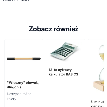
Zobacz również
12-to cyfrowy
kalkulator BASICS
"Wieczny" ołówek,
długopis
Dostępne różne
kolory
5-minuto
klepsydra