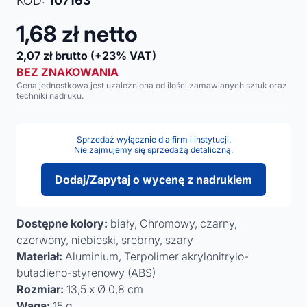
KOD:
107163
1,68
zł netto
2,07
zł brutto
(+23% VAT)
BEZ ZNAKOWANIA
Cena jednostkowa jest uzależniona od ilości zamawianych sztuk oraz
techniki nadruku.
Sprzedaż wyłącznie dla firm i instytucji.
Nie zajmujemy się sprzedażą detaliczną.
Dodaj/Zapytaj o wycenę z nadrukiem
Dostępne kolory:
biały, Chromowy, czarny,
czerwony, niebieski, srebrny, szary
Materiał:
Aluminium, Terpolimer akrylonitrylo-
butadieno-styrenowy (ABS)
Rozmiar:
13,5 x Ø 0,8 cm
Waga:
15 g