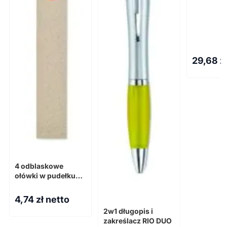
29,68
z
4 odblaskowe
ołówki w pudełku
BOWY
4,74
zł netto
2w1 długopis i
zakreślacz RIO DUO