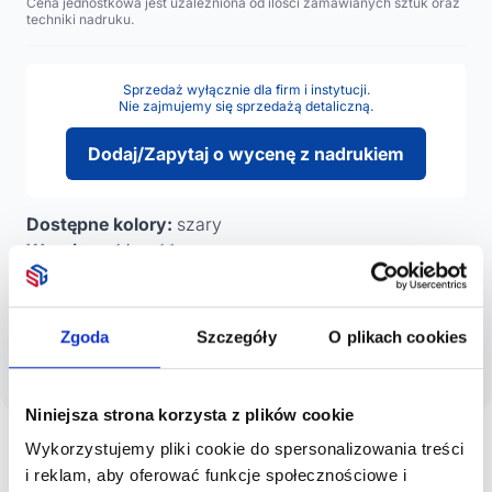
Cena jednostkowa jest uzależniona od ilości zamawianych sztuk oraz
techniki nadruku.
Sprzedaż wyłącznie dla firm i instytucji.
Nie zajmujemy się sprzedażą detaliczną.
Dodaj/Zapytaj o wycenę z nadrukiem
Dostępne kolory:
szary
Wymiary:
14 x ø1,1 cm
WAŻNE!
W związku ze zmianami cenników naszych producentów, do czasu
ich aktualizacji ceny widoczne na stronie nie stanowią oferty
Zgoda
Szczegóły
O plikach cookies
handlowej w myśl Prawa Cywilnego. Prosimy o potwierdzenie cen u
naszych handlowców.
Przepraszamy za utrudnienia.
Niniejsza strona korzysta z plików cookie
Wykorzystujemy pliki cookie do spersonalizowania treści
i reklam, aby oferować funkcje społecznościowe i