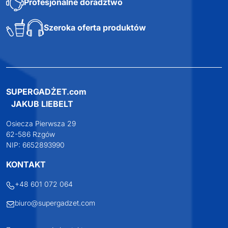
BOWY
4,74
zł netto
Darmowa dostawa
Darmowa wizualizacja
Profesjonalne doradztwo