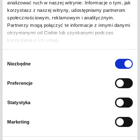
Opis
analizować ruch w naszej witrynie. Informacje o tym, jak
korzystasz z naszej witryny, udostępniamy partnerom
społecznościowym, reklamowym i analitycznym.
Partnerzy mogą połączyć te informacje z innymi danymi
Długopis, chromowana końcówka, przyjemne w dotyku
otrzymanymi od Ciebie lub uzyskanymi podczas
wykończenie, niemiecki wkład Dokumental® w kolorze
korzystania z ich usług.
niebieskim w komplecie, długość pisania ok. 1200 m,
kulka TC zapewnia wygodne pisanie, ślad węglowy
produktu: 0,06 kg CO2
Wybór
Niezbędne
zgody
Preferencje
Zobacz również
Statystyka
Marketing